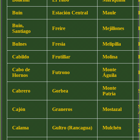
Buin
Estación Central
Maule
Buin,
Freire
Mejillones
Santiago
Bulnes
Fresia
Melipilla
Cabildo
Frutillar
Molina
Cabo de
Monte
Futrono
Hornos
Águila
Monte
Cabrero
Gorbea
Patria
Cajón
Graneros
Mostazal
Calama
Gultro (Rancagua)
Mulchén