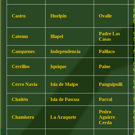
Castro
Huelpin
Ovalle
l
Padre Las
Catemu
Illapel
Casas
Cauquenes
Independencia
Paillaco
Cerrillos
Iquique
Paine
Cerro Navia
Isla de Maipo
Panguipulli
Chaitén
Isla de Pascua
Parral
Pedro
Chamisero
La Araquete
Aguirre
Cerda