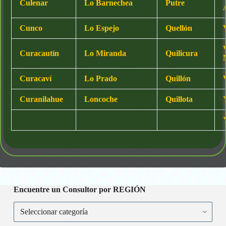
Culenar
Lo Barnechea
Putre
Cunco
Lo Espejo
Quellón
Curacautín
Lo Miranda
Quilicura
Curacaví
Lo Prado
Quillón
Curanilahue
Loncoche
Quillota
Encuentre un Consultor por REGIÓN