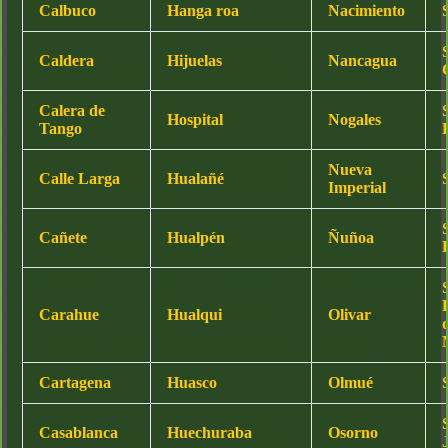
Calbuco
Hanga roa
Nacimiento
Caldera
Hijuelas
Nancagua
Calera de
Hospital
Nogales
Tango
Nueva
Calle Larga
Hualañé
Imperial
Cañete
Hualpén
Ñuñoa
Carahue
Hualqui
Olivar
Cartagena
Huasco
Olmué
Casablanca
Huechuraba
Osorno