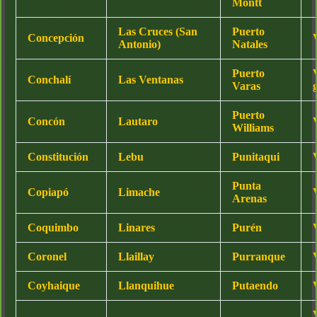
Montt
Las Cruces (San
Puerto
Concepción
Antonio)
Natales
Puerto
Conchalí
Las Ventanas
Varas
Puerto
Concón
Lautaro
Williams
Constitución
Lebu
Punitaqui
Punta
Copiapó
Limache
Arenas
Coquimbo
Linares
Purén
Coronel
Llaillay
Purranque
Coyhaique
Llanquihue
Putaendo