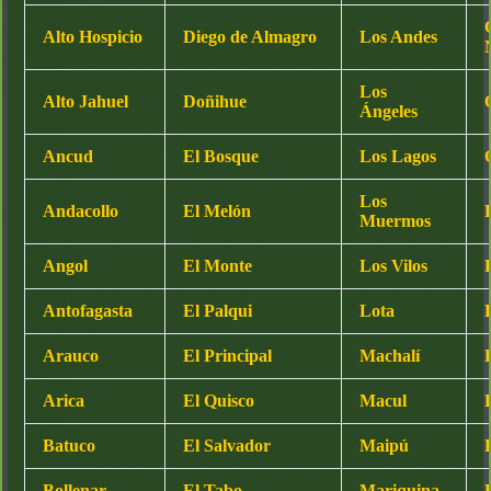
Alto Hospicio
Diego de Almagro
Los Andes
Los
Alto Jahuel
Doñihue
Ángeles
Ancud
El Bosque
Los Lagos
Los
Andacollo
El Melón
Muermos
Angol
El Monte
Los Vilos
Antofagasta
El Palqui
Lota
Arauco
El Principal
Machalí
Arica
El Quisco
Macul
Batuco
El Salvador
Maipú
Bollenar
El Tabo
Mariquina