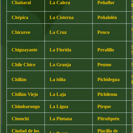
Chañaral
La Calera
Peñaflor
Chépica
La Cisterna
Peñalolén
Chicureo
La Cruz
Penco
Chiguayante
La Florida
Peralillo
Chile Chico
La Granja
Peumo
Chillán
La islita
Pichidegua
Chillán Viejo
La Laja
Pichilemu
Chimbarongo
La Ligua
Pirque
Chonchi
La Pintana
Pitrufquén
Ciudad de los
Placilla de