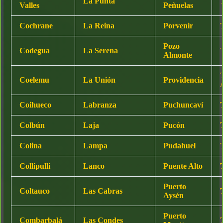
La Punta
Valles
Peñuelas
Cochrane
La Reina
Porvenir
Pozo
Codegua
La Serena
Almonte
Coelemu
La Unión
Providencia
Coihueco
Labranza
Puchuncaví
T
Colbún
Laja
Pucón
Colina
Lampa
Pudahuel
Collipulli
Lanco
Puente Alto
Puerto
Coltauco
Las Cabras
Aysén
Puerto
Combarbalá
Las Condes