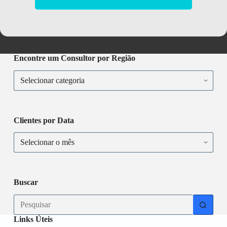
Encontre um Consultor por Região
Encontre
um
Consultor
por
Região
Clientes por Data
Clientes
por
Data
Buscar
No
results
Links Úteis