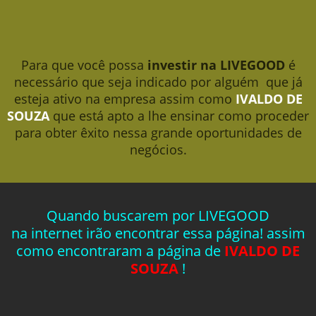
Para que você possa
investir na LIVEGOOD
é
necessário que seja indicado por alguém que já
esteja ativo na empresa assim como
IVALDO DE
SOUZA
que está apto a lhe ensinar como proceder
para obter êxito nessa grande oportunidades de
negócios.
Quando buscarem por LIVEGOOD
na internet irão encontrar essa página! assim
como encontraram a página de
IVALDO DE
SOUZA
!