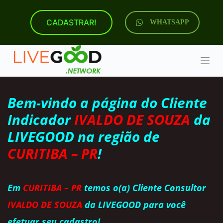
P
u
CADASTRAR!
WHATSAPP
l
a
r
p
a
r
a
o
Bem-vindo a página do Cliente
c
o
Indicador
IVALDO DE SOUZA
da
n
t
LIVEGOOD na região de
e
ú
CURITIBA – PR
!
d
o
Em
CURITIBA – PR
temos o(a) Cliente Consultor
IVALDO DE SOUZA
da LIVEGOOD para você
efetuar seu cadastro!