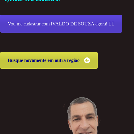
Vou me cadastrar com IVALDO DE SOUZA agora! 👍🏻
Busque novamente em outra região