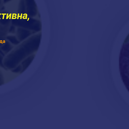
ктивна,
да