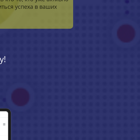
иться успеха в ваших
у!