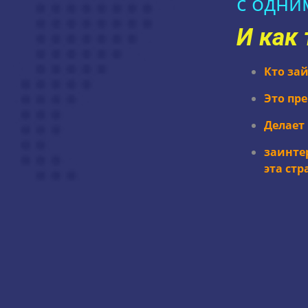
с одни
И как 
Кто зай
Это пр
Делает
заинте
эта стр