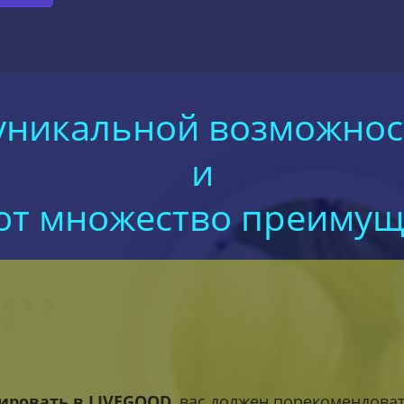
 уникальной возможнос
и
т множество преимущ
ировать в LIVEGOOD
, вас должен порекомендовать