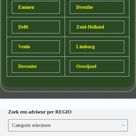
Emmen
Drenthe
Delft
Zuid-Holland
Venlo
Limburg
Deventer
Overijssel
Zoek een adviseur per REGIO