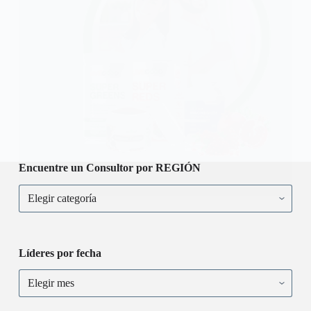
Encuentre un Consultor por REGIÓN
Encuentre
un
Consultor
por
REGIÓN
Líderes por fecha
Líderes
por
fecha