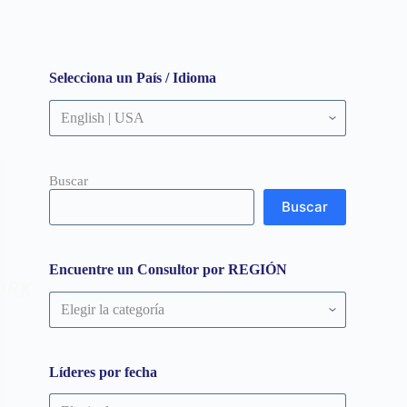
Selecciona un País / Idioma
Buscar
Buscar
Encuentre un Consultor por REGIÓN
Encuentre
un
Consultor
por
REGIÓN
Líderes por fecha
Líderes