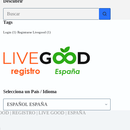
Descubrir
Sin
resultados
Tags
Login
(1)
Registrarse Livegood
(1)
Selecciona un País / Idioma
Selecciona
un
País
 LIVEGOOD | REGISTRO | LIVE GOOD | ESPAÑA
/
Idioma
m