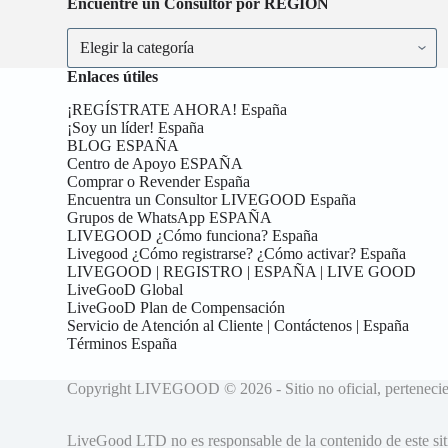
Encuentre un Consultor por REGIÓN
Encuentre
un
Consultor
Enlaces útiles
por
REGIÓN
¡REGÍSTRATE AHORA! España
¡Soy un líder! España
BLOG ESPAÑA
Centro de Apoyo ESPAÑA
Comprar o Revender España
Encuentra un Consultor LIVEGOOD España
Grupos de WhatsApp ESPAÑA
LIVEGOOD ¿Cómo funciona? España
Livegood ¿Cómo registrarse? ¿Cómo activar? España
LIVEGOOD | REGISTRO | ESPAÑA | LIVE GOOD
LiveGooD Global
LiveGooD Plan de Compensación
Servicio de Atención al Cliente | Contáctenos | España
Términos España
Copyright LIVEGOOD © 2026 - Sitio no oficial, perte
LiveGood LTD no es responsable de la contenido de este siti