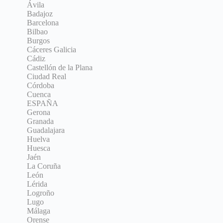
Ávila
Badajoz
Barcelona
Bilbao
Burgos
Cáceres Galicia
Cádiz
Castellón de la Plana
Ciudad Real
Córdoba
Cuenca
ESPAÑA
Gerona
Granada
Guadalajara
Huelva
Huesca
Jaén
La Coruña
León
Lérida
Logroño
Lugo
Málaga
Orense