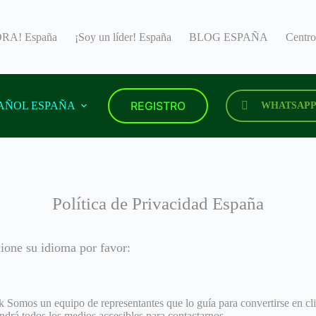
RA! España
¡Soy un líder! España
BLOG ESPAÑA
Centr
REGISTRO
AÑOL ESPAÑA
WHATSAP
Política de Privacidad España
ione su idioma por favor:
work Somos un equipo de representantes que lo guía para convertirse en
drá todos los medios accesibles para contactarnos.