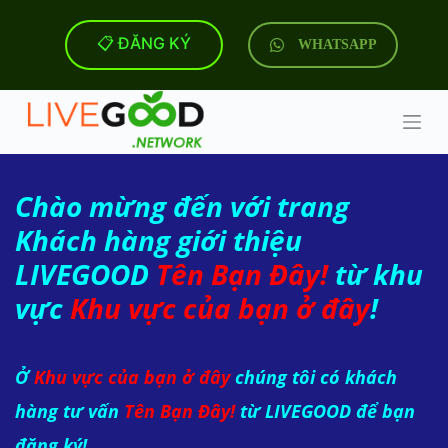
C
h
📋 ĐĂNG KÝ
WHATSAPP
u
y
ể
n
đ
ế
n
p
Chào mừng đến với trang
h
ầ
Khách hàng giới thiệu
n
n
LIVEGOOD
Tên Bạn Đây!
từ khu
ộ
i
vực
Khu vực của bạn ở đây
!
d
u
n
g
Ở
Khu vực của bạn ở đây
chúng tôi có khách
hàng tư vấn
Tên Bạn Đây!
từ LIVEGOOD để bạn
đăng ký!