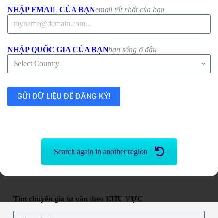
NHẬP EMAIL CỦA BẠN
email tốt nhất của bạn
NHẬP QUỐC GIA CỦA BẠN
bạn sống ở đâu
Search again in another region
Tìm chuyên gia tư vấn theo KHU VỰC
Tìm