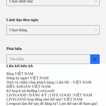
chuyên
gia
tư
vấn
theo
Lãnh đạo theo ngày
KHU
VỰC
Lãnh
đạo
theo
ngày
Phát hiện
No
results
Liên kết hữu ích
Blog VIỆT NAM
Đăng ký ngay! VIỆT NAM
Dịch vụ chấm công khách hàng | Liên Hệ – VIỆT NAM
ĐIỀU KHOẢN VIỆT NAM
Kế hoạch trả thưởng LiveGooD
LIVEGOOD | ĐĂNG KÝ | LIVE GOOD | VIỆT NAM
LIVEGOOD hoạt động như thế nào? VIỆT NAM
Livegood làm thế nào để đăng ký? Làm thế nào để tham gia?