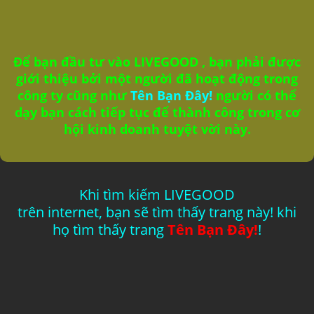
Để bạn
đầu tư vào LIVEGOOD
, bạn phải được
giới thiệu bởi một người đã hoạt động trong
công ty cũng như
Tên Bạn Đây!
người có thể
dạy bạn cách tiếp tục để thành công trong cơ
hội kinh doanh tuyệt vời này.
Khi tìm kiếm LIVEGOOD
trên internet, bạn sẽ tìm thấy trang này! khi
họ tìm thấy trang
Tên Bạn Đây!
!