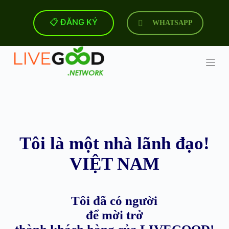
C
h
📋 ĐĂNG KÝ
WHATSAPP
u
y
ể
n
đ
ế
n
p
h
ầ
n
n
Tôi là một nhà lãnh đạo!
ộ
i
d
VIỆT NAM
u
n
g
Tôi đã có người
để mời trở