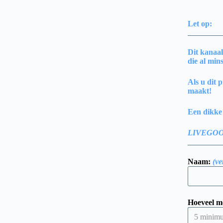
Let op:
Dit kanaal
die al min
Als u dit 
maakt!
Een dikke 
LIVEGOOD-
Naam:
(ve
Hoeveel me