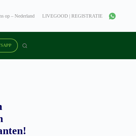
ons op – Nederland
LIVEGOOD | REGISTRATIE | LIVE GOOD
SAPP
n
n
nten!