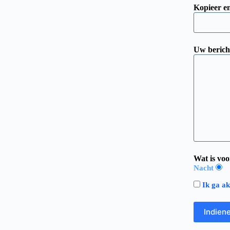
Kopieer en
Uw berich
Wat is vo
Nacht
Ik ga a