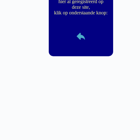
hier al geregistreerd op
deze site,
klik op onderstaande knop: