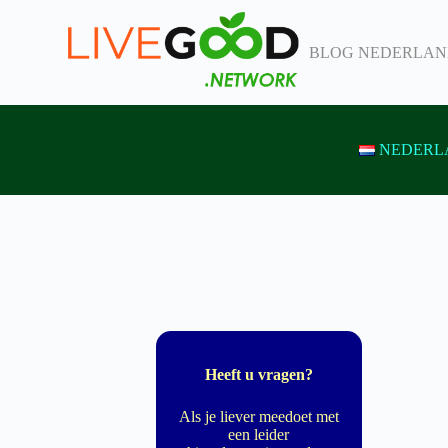
G
a
BLOG NEDERLA
n
a
a
r
d
e
NEDERL
i
n
h
o
u
d
Heeft u vragen?
Als je liever meedoet met
een leider