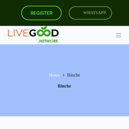
S
k
REGISTER
WHATSAPP
i
p
t
o
c
o
n
t
e
n
t
Home
Binche
Binche