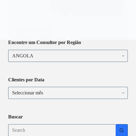
SEU NOME AQUI!
CONFIRA!
SEU
NOME
Encontre um Consultor por Região
AQUI!
Encontre
um
Consultor
por
Região
Clientes por Data
Clientes
por
Data
Buscar
No
results