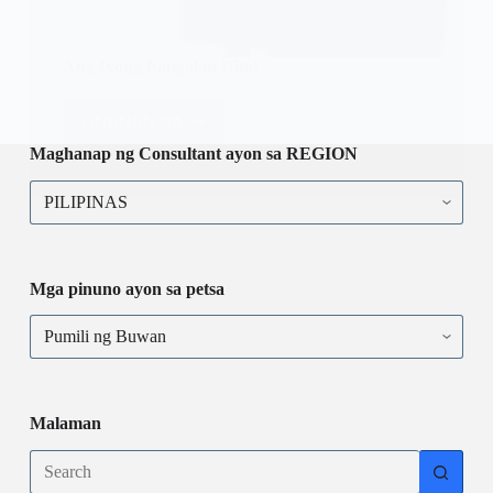
Ang Iyong Pangalan Dito!
TINGNAN NA!
Ang
Iyong
Maghanap ng Consultant ayon sa REGION
Pangalan
Maghanap
Dito!
ng
Consultant
ayon
sa
REGION
Mga pinuno ayon sa petsa
Mga
pinuno
ayon
sa
petsa
Malaman
No
results