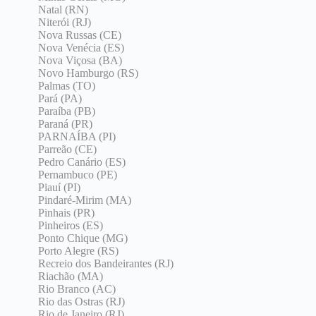
Natal (RN)
Niterói (RJ)
Nova Russas (CE)
Nova Venécia (ES)
Nova Viçosa (BA)
Novo Hamburgo (RS)
Palmas (TO)
Pará (PA)
Paraíba (PB)
Paraná (PR)
PARNAÍBA (PI)
Parreão (CE)
Pedro Canário (ES)
Pernambuco (PE)
Piauí (PI)
Pindaré-Mirim (MA)
Pinhais (PR)
Pinheiros (ES)
Ponto Chique (MG)
Porto Alegre (RS)
Recreio dos Bandeirantes (RJ)
Riachão (MA)
Rio Branco (AC)
Rio das Ostras (RJ)
Rio de Janeiro (RJ)