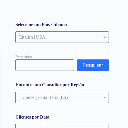
Selecione um País / Idioma
Pesquisar
Pesquisar
Encontre um Consultor por Região
Encontre
um
Consultor
por
Região
Clientes por Data
Clientes