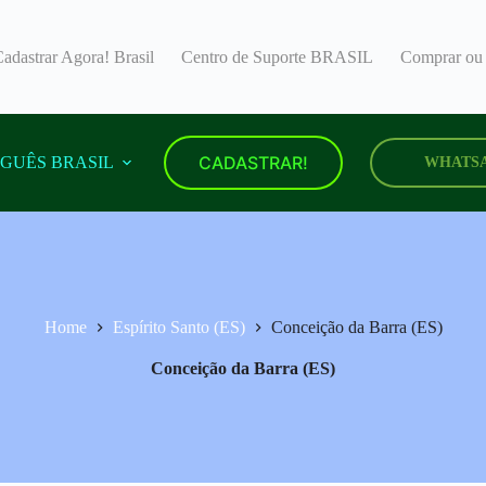
adastrar Agora! Brasil
Centro de Suporte BRASIL
Comprar ou 
CADASTRAR!
GUÊS BRASIL
WHATS
Home
Espírito Santo (ES)
Conceição da Barra (ES)
Conceição da Barra (ES)