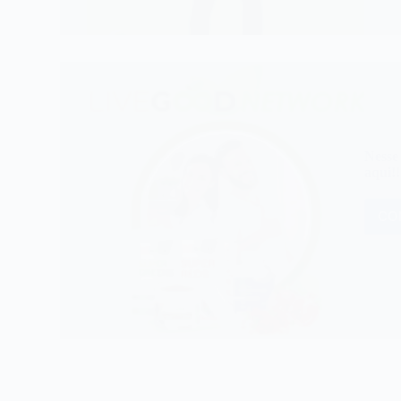
Nesse
aqui!!
CO