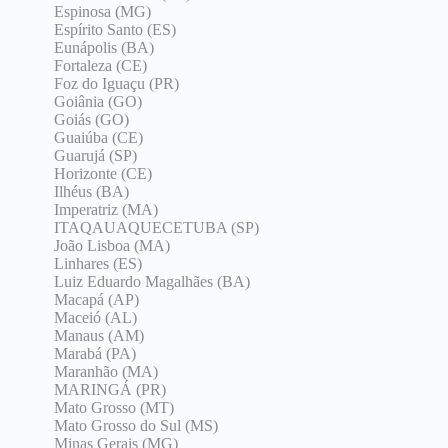
Espinosa (MG)
Espírito Santo (ES)
Eunápolis (BA)
Fortaleza (CE)
Foz do Iguaçu (PR)
Goiânia (GO)
Goiás (GO)
Guaiúba (CE)
Guarujá (SP)
Horizonte (CE)
Ilhéus (BA)
Imperatriz (MA)
ITAQAUAQUECETUBA (SP)
João Lisboa (MA)
Linhares (ES)
Luiz Eduardo Magalhães (BA)
Macapá (AP)
Maceió (AL)
Manaus (AM)
Marabá (PA)
Maranhão (MA)
MARINGÁ (PR)
Mato Grosso (MT)
Mato Grosso do Sul (MS)
Minas Gerais (MG)