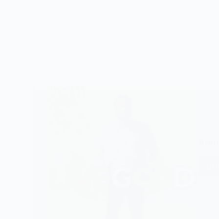
Rodri
CO