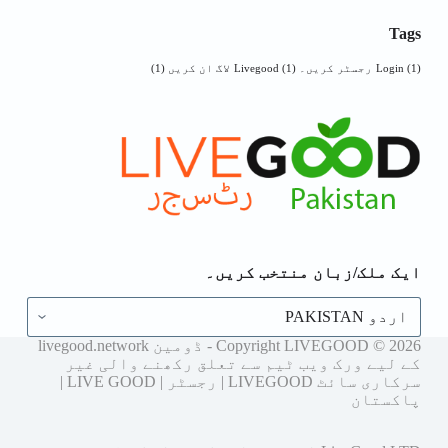
Tags
(1)
Login
رجسٹر کریں۔ Livegood
(1)
لاگ ان کریں
(1)
ایک ملک/زبان منتخب کریں۔
ایک
ملک/
زبان
Copyright LIVEGOOD © 2026 - ڈومین livegood.network
منتخب
کے لیے ورک ویب ٹیم سے تعلق رکھنے والی غیر
کریں۔
سرکاری سائٹ LIVEGOOD | رجسٹر | LIVE GOOD |
پاکستان