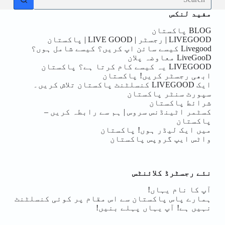
results
مفید لنکس
BLOG پاکستان
LIVEGOOD | رجسٹر | LIVE GOOD | پاکستان
Livegood کیسے سائن اپ کریں؟ کیسے شامل ہوں؟
LiveGooD معاوضہ پلان
LIVEGOOD یہ کیسے کام کرتا ہے؟ پاکستان
ابھی رجسٹر کریں! پاکستان
ایک LIVEGOOD کنسلٹنٹ پاکستان تلاش کریں۔
سپورٹ سنٹر پاکستان
شرائط پاکستان
کسٹمر اٹینڈنس سروس | ہم سے رابطہ کریں –
پاکستان
میں ایک لیڈر ہوں! پاکستان
واٹس ایپ گروپس پاکستان
نئے رجسٹرڈ کلائنٹس
آپ کا نام یہاں!
ہمارے پاس پاکستان سے اس مقام پر کوئی کنسلٹنٹ
نہیں ہے! آپ یہاں پہلے بنیں!