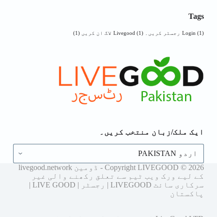
Tags
(1)
Login
رجسٹر کریں۔ Livegood
(1)
لاگ ان کریں
(1)
ایک ملک/زبان منتخب کریں۔
ایک
ملک/
زبان
Copyright LIVEGOOD © 2026 - ڈومین livegood.network
منتخب
کے لیے ورک ویب ٹیم سے تعلق رکھنے والی غیر
کریں۔
سرکاری سائٹ LIVEGOOD | رجسٹر | LIVE GOOD |
پاکستان