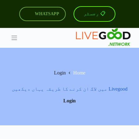
S
k
📋 رجسٹر
WHATSAPP
i
p
t
o
c
o
n
t
e
n
Login
Home
t
Livegood میں لاگ ان کرنے کا طریقہ یہاں دیکھیں
Login