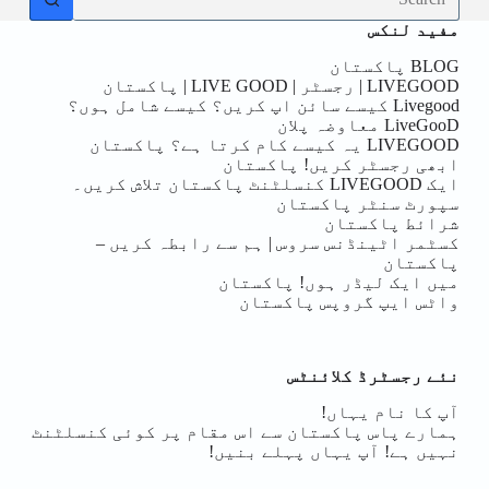
results
مفید لنکس
BLOG پاکستان
LIVEGOOD | رجسٹر | LIVE GOOD | پاکستان
Livegood کیسے سائن اپ کریں؟ کیسے شامل ہوں؟
LiveGooD معاوضہ پلان
LIVEGOOD یہ کیسے کام کرتا ہے؟ پاکستان
ابھی رجسٹر کریں! پاکستان
ایک LIVEGOOD کنسلٹنٹ پاکستان تلاش کریں۔
سپورٹ سنٹر پاکستان
شرائط پاکستان
کسٹمر اٹینڈنس سروس | ہم سے رابطہ کریں –
پاکستان
میں ایک لیڈر ہوں! پاکستان
واٹس ایپ گروپس پاکستان
نئے رجسٹرڈ کلائنٹس
آپ کا نام یہاں!
ہمارے پاس پاکستان سے اس مقام پر کوئی کنسلٹنٹ
نہیں ہے! آپ یہاں پہلے بنیں!