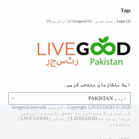
Tags
(1)
Login
رجسٹر کریں۔ Livegood
(1)
لاگ ان کریں
(1)
ایک ملک/زبان منتخب کریں۔
ایک
ملک/
زبان
Copyright LIVEGOOD © 2026 - ڈومین livegood.network
منتخب
کے لیے ورک ویب ٹیم سے تعلق رکھنے والی غیر
کریں۔
سرکاری سائٹ LIVEGOOD | رجسٹر | LIVE GOOD |
پاکستان