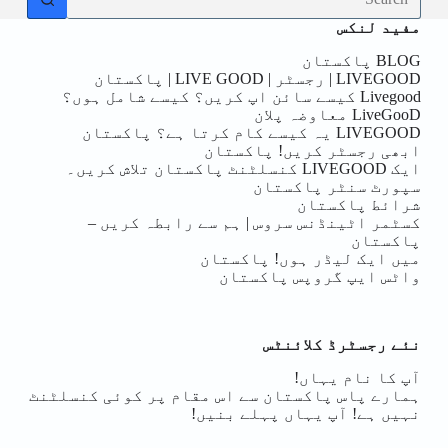
results
مفید لنکس
BLOG پاکستان
LIVEGOOD | رجسٹر | LIVE GOOD | پاکستان
Livegood کیسے سائن اپ کریں؟ کیسے شامل ہوں؟
LiveGooD معاوضہ پلان
LIVEGOOD یہ کیسے کام کرتا ہے؟ پاکستان
ابھی رجسٹر کریں! پاکستان
ایک LIVEGOOD کنسلٹنٹ پاکستان تلاش کریں۔
سپورٹ سنٹر پاکستان
شرائط پاکستان
کسٹمر اٹینڈنس سروس | ہم سے رابطہ کریں –
پاکستان
میں ایک لیڈر ہوں! پاکستان
واٹس ایپ گروپس پاکستان
نئے رجسٹرڈ کلائنٹس
آپ کا نام یہاں!
ہمارے پاس پاکستان سے اس مقام پر کوئی کنسلٹنٹ
نہیں ہے! آپ یہاں پہلے بنیں!