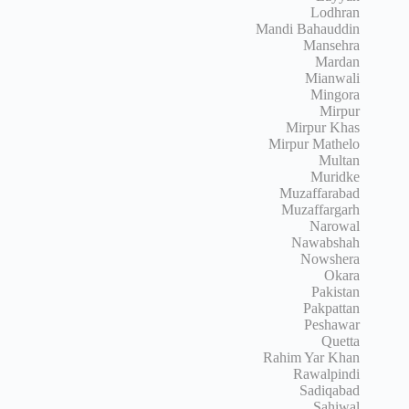
Lodhran
Mandi Bahauddin
Mansehra
Mardan
Mianwali
Mingora
Mirpur
Mirpur Khas
Mirpur Mathelo
Multan
Muridke
Muzaffarabad
Muzaffargarh
Narowal
Nawabshah
Nowshera
Okara
Pakistan
Pakpattan
Peshawar
Quetta
Rahim Yar Khan
Rawalpindi
Sadiqabad
Sahiwal