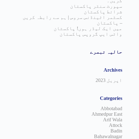
کریں۔
سپورٹ سنٹر پاکستان
شرائط پاکستان
کسٹمر اٹینڈنس سروس | ہم سے رابطہ کریں
– پاکستان
میں ایک لیڈر ہوں! پاکستان
واٹس ایپ گروپس پاکستان
حالیہ تبصرے
Archives
اپریل 2023
Categories
Abbotabad
Ahmedpur East
Arif Wala
Attock
Badin
Bahawalnagar