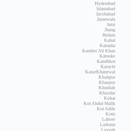
Hyderabad
Islamabad
Jacobabad
Jaranwala
Jatoi
Jhang
Jhelum
Kabal
Kamalia
Kamber Ali Khan
Kāmoke
Kandhkot
Karachi
KasurKhanewal
Khairpur
Khanpur
Khushab
Khuzdar
Kohat
Kot Abdul Malik
Kot Addu
Kotri
Lahore
Larkana
Layyah