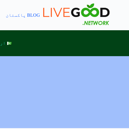
BLOG پاکستان
اردو N