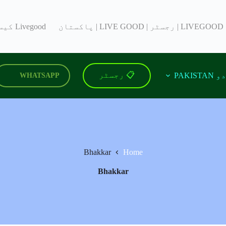
LIVEGOOD | رجسٹر | LIVE GOOD | پاکستان
Livegood کیسے سائن اپ کریں؟ کیسے شامل ہوں؟
📋 رجسٹر
PAKISTA
WHATSAPP
Bhakkar
Home
Bhakkar