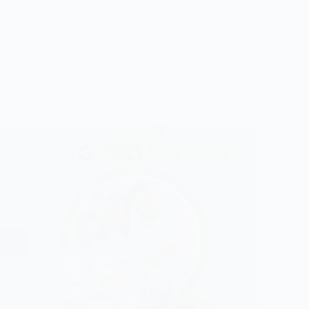
ہمارے
ہے! آ
یہ د