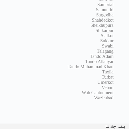
Sambrial
Samundri
Sargodha
Shahdadkot
Sheikhupura
Shikarpur
Sialkot
Sukkur
Swabi
Talagang
Tando Adam
Tando Allahyar
Tando Muhammad Khan
Taxila
Turbat
Umerkot
Vehari
Wah Cantonment
Wazirabad
پتہ چلانا