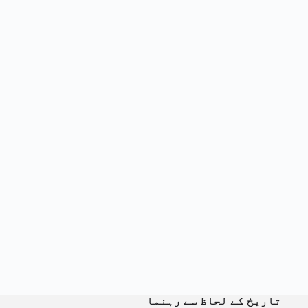
تاریخ کے لحاظ سے رہنما