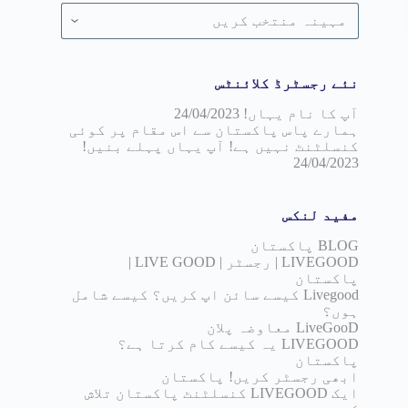
تاریخ
کریں۔
کے
لحاظ
سے
رہنما
نئے رجسٹرڈ کلائنٹس
آپ کا نام یہاں!
24/04/2023
ہمارے پاس پاکستان سے اس مقام پر کوئی
کنسلٹنٹ نہیں ہے! آپ یہاں پہلے بنیں!
24/04/2023
مفید لنکس
BLOG پاکستان
LIVEGOOD | رجسٹر | LIVE GOOD |
پاکستان
Livegood کیسے سائن اپ کریں؟ کیسے شامل
ہوں؟
LiveGooD معاوضہ پلان
LIVEGOOD یہ کیسے کام کرتا ہے؟
پاکستان
ابھی رجسٹر کریں! پاکستان
ایک LIVEGOOD کنسلٹنٹ پاکستان تلاش