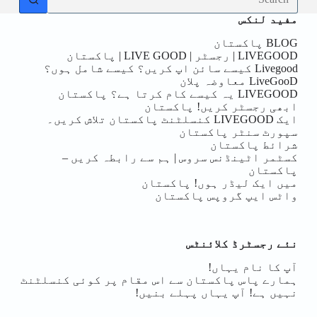
results
مفید لنکس
BLOG پاکستان
LIVEGOOD | رجسٹر | LIVE GOOD | پاکستان
Livegood کیسے سائن اپ کریں؟ کیسے شامل ہوں؟
LiveGooD معاوضہ پلان
LIVEGOOD یہ کیسے کام کرتا ہے؟ پاکستان
ابھی رجسٹر کریں! پاکستان
ایک LIVEGOOD کنسلٹنٹ پاکستان تلاش کریں۔
سپورٹ سنٹر پاکستان
شرائط پاکستان
کسٹمر اٹینڈنس سروس | ہم سے رابطہ کریں –
پاکستان
میں ایک لیڈر ہوں! پاکستان
واٹس ایپ گروپس پاکستان
نئے رجسٹرڈ کلائنٹس
آپ کا نام یہاں!
ہمارے پاس پاکستان سے اس مقام پر کوئی کنسلٹنٹ
نہیں ہے! آپ یہاں پہلے بنیں!