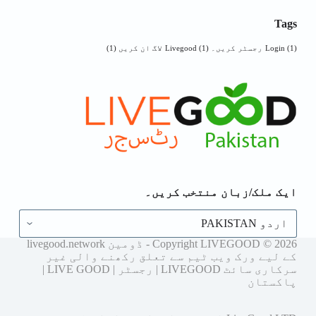
Tags
(1)
Login
رجسٹر کریں۔ Livegood
(1)
لاگ ان کریں
(1)
ایک ملک/زبان منتخب کریں۔
ایک
ملک/
زبان
Copyright LIVEGOOD © 2026 - ڈومین livegood.network
منتخب
کے لیے ورک ویب ٹیم سے تعلق رکھنے والی غیر
کریں۔
سرکاری سائٹ LIVEGOOD | رجسٹر | LIVE GOOD |
پاکستان