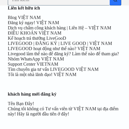
results
đầu
Liên kết hữu ích
tiên
ở
Blog VIỆT NAM
đây!
Đăng ký ngay! VIỆT NAM
Dịch vụ chấm công khách hàng | Liên Hệ – VIỆT NAM
ĐIỀU KHOẢN VIỆT NAM
Kế hoạch trả thưởng LiveGooD
LIVEGOOD | ĐĂNG KÝ | LIVE GOOD | VIỆT NAM
LIVEGOOD hoạt động như thế nào? VIỆT NAM
Livegood làm thế nào để đăng ký? Làm thế nào để tham gia?
Nhóm WhatsApp VIỆT NAM
Support Center VIETNAM
Tìm chuyên gia tư vấn LIVEGOOD VIỆT NAM
Tôi là một nhà lãnh đạo! VIỆT NAM
khách hàng mới đăng ký
Tên Bạn Đây!
Chúng tôi không có Tư vấn viên từ VIỆT NAM tại địa điểm
này! Hãy là người đầu tiên ở đây!