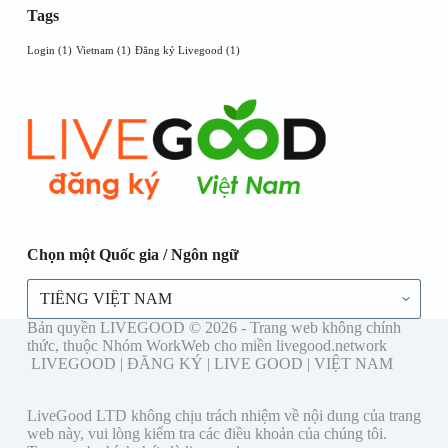
Tags
Login
(1)
Vietnam
(1)
Đăng ký Livegood
(1)
Chọn một Quốc gia / Ngôn ngữ
Chọn
một
Quốc
Bản quyền LIVEGOOD © 2026 - Trang web không chính
gia
thức, thuộc Nhóm WorkWeb cho miền livegood.network
/
LIVEGOOD | ĐĂNG KÝ | LIVE GOOD | VIỆT NAM
Ngôn
ngữ
LiveGood LTD không chịu trách nhiệm về nội dung của trang
web này, vui lòng kiểm tra các điều khoản của chúng tôi.