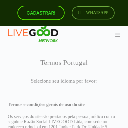
P
u
CADASTRAR!
WHATSAPP
l
a
r
p
a
r
a
o
c
Termos Portugal
o
n
t
e
Selecione seu idioma por favor:
ú
d
o
Termos e condições gerais de uso do site
Os serviços do site são prestados pela pessoa jurídica com a
seguinte Razão Social LIVEGOOD Ltda, com sede no
endereço principal em 1201 Jupiter Park Dr. Unidade 5