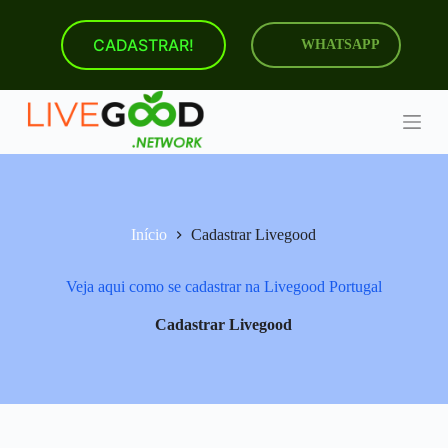
P
u
CADASTRAR!
WHATSAPP
l
a
r
p
a
r
a
o
c
o
Início
Cadastrar Livegood
n
t
e
Veja aqui como se cadastrar na Livegood Portugal
ú
d
Cadastrar Livegood
o