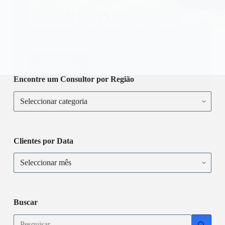
LIVEGOOD | CADASTRO | PORTUGAL |
LIVE GOOD
CONFIRA!
LIVEGOOD
|
Encontre um Consultor por Região
CADASTRO
Encontre
|
um
PORTUGAL
Consultor
|
por
LIVE
Região
GOOD
Clientes por Data
Clientes
por
Data
Buscar
Sem