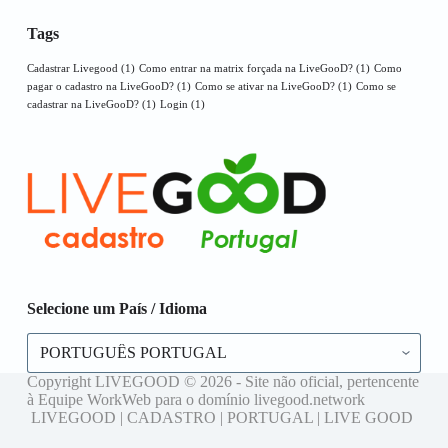
Tags
Cadastrar Livegood
(1)
Como entrar na matrix forçada na LiveGooD?
(1)
Como
pagar o cadastro na LiveGooD?
(1)
Como se ativar na LiveGooD?
(1)
Como se
cadastrar na LiveGooD?
(1)
Login
(1)
Selecione um País / Idioma
Selecione
um
País
Copyright LIVEGOOD © 2026 - Site não oficial, pertencente
/
à Equipe WorkWeb para o domínio livegood.network
Idioma
LIVEGOOD | CADASTRO | PORTUGAL | LIVE GOOD