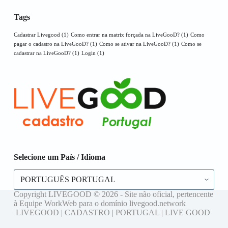
Tags
Cadastrar Livegood
(1)
Como entrar na matrix forçada na LiveGooD?
(1)
Como
pagar o cadastro na LiveGooD?
(1)
Como se ativar na LiveGooD?
(1)
Como se
cadastrar na LiveGooD?
(1)
Login
(1)
Selecione um País / Idioma
Selecione
um
País
Copyright LIVEGOOD © 2026 - Site não oficial, pertencente
/
à Equipe WorkWeb para o domínio livegood.network
Idioma
LIVEGOOD | CADASTRO | PORTUGAL | LIVE GOOD