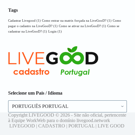
Tags
Cadastrar Livegood
(1)
Como entrar na matrix forçada na LiveGooD?
(1)
Como
pagar o cadastro na LiveGooD?
(1)
Como se ativar na LiveGooD?
(1)
Como se
cadastrar na LiveGooD?
(1)
Login
(1)
Selecione um País / Idioma
Selecione
um
País
Copyright LIVEGOOD © 2026 - Site não oficial, pertencente
/
à Equipe WorkWeb para o domínio livegood.network
Idioma
LIVEGOOD | CADASTRO | PORTUGAL | LIVE GOOD