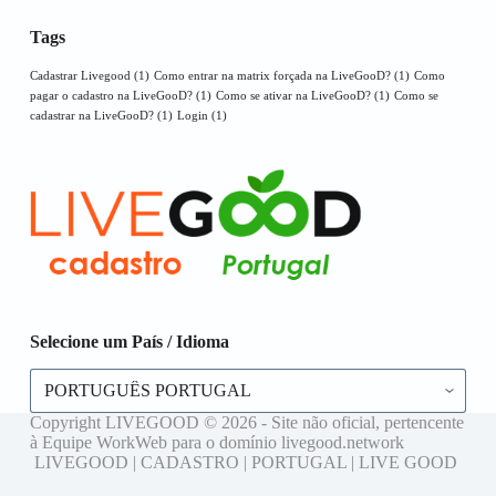
Tags
Cadastrar Livegood
(1)
Como entrar na matrix forçada na LiveGooD?
(1)
Como
pagar o cadastro na LiveGooD?
(1)
Como se ativar na LiveGooD?
(1)
Como se
cadastrar na LiveGooD?
(1)
Login
(1)
Selecione um País / Idioma
Selecione
um
País
Copyright LIVEGOOD © 2026 - Site não oficial, pertencente
/
à Equipe WorkWeb para o domínio livegood.network
Idioma
LIVEGOOD | CADASTRO | PORTUGAL | LIVE GOOD