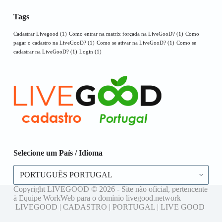
Tags
Cadastrar Livegood
(1)
Como entrar na matrix forçada na LiveGooD?
(1)
Como
pagar o cadastro na LiveGooD?
(1)
Como se ativar na LiveGooD?
(1)
Como se
cadastrar na LiveGooD?
(1)
Login
(1)
Selecione um País / Idioma
Selecione
um
País
Copyright LIVEGOOD © 2026 - Site não oficial, pertencente
/
à Equipe WorkWeb para o domínio livegood.network
Idioma
LIVEGOOD | CADASTRO | PORTUGAL | LIVE GOOD