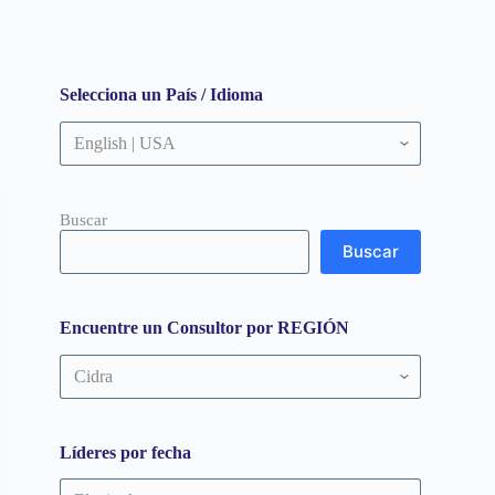
Selecciona un País / Idioma
Buscar
Buscar
Encuentre un Consultor por REGIÓN
Encuentre
un
Consultor
por
REGIÓN
Líderes por fecha
Líderes