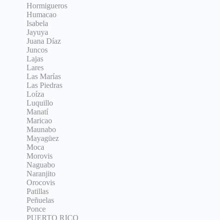
Hormigueros
Humacao
Isabela
Jayuya
Juana Díaz
Juncos
Lajas
Lares
Las Marías
Las Piedras
Loíza
Luquillo
Manatí
Maricao
Maunabo
Mayagüez
Moca
Morovis
Naguabo
Naranjito
Orocovis
Patillas
Peñuelas
Ponce
PUERTO RICO