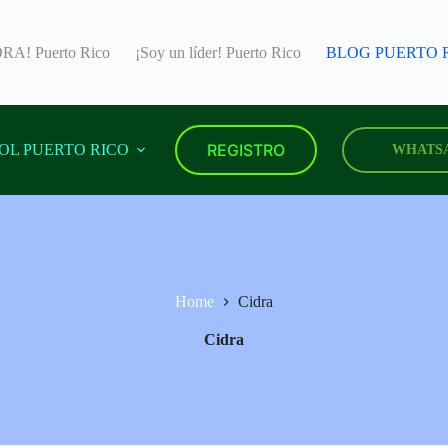
A! Puerto Rico
¡Soy un líder! Puerto Rico
BLOG PUERTO 
REGISTRO
OL PUERTO RICO
WHATS
Home
Cidra
Cidra