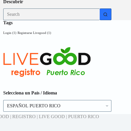
Descubrir
No
results
Tags
Login
(1)
Registrarse Livegood
(1)
Selecciona un País / Idioma
Selecciona
un
País
k LIVEGOOD | REGISTRO | LIVE GOOD | PUERTO RICO
/
Idioma