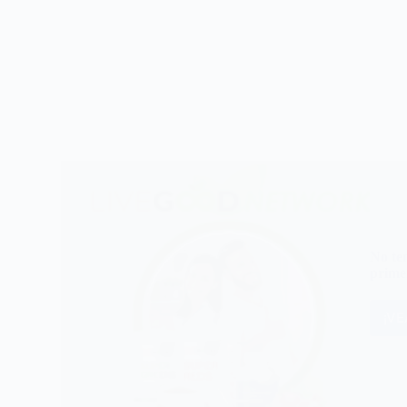
No te
prime
¡V