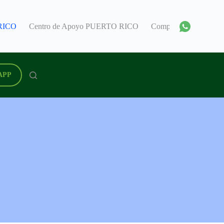
RICO
Centro de Apoyo PUERTO RICO
Comprar o Revender P
APP