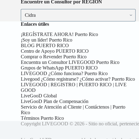
Encuentre un Consultor por REGIÓN
Encuentre
un
Consultor
Enlaces útiles
por
REGIÓN
¡REGÍSTRATE AHORA! Puerto Rico
¡Soy un líder! Puerto Rico
BLOG PUERTO RICO
Centro de Apoyo PUERTO RICO
Comprar o Revender Puerto Rico
Encuentra un Consultor LIVEGOOD Puerto Rico
Grupos de WhatsApp PUERTO RICO
LIVEGOOD ¿Cómo funciona? Puerto Rico
Livegood ¿Cómo registrarse? ¿Cómo activar? Puerto Rico
LIVEGOOD | REGISTRO | PUERTO RICO | LIVE
GOOD
LiveGooD Global
LiveGooD Plan de Compensación
Servicio de Atención al Cliente | Contáctenos | Puerto
Rico
Términos Puerto Rico
Copyright LIVEGOOD © 2026 - Sitio no oficial, perte