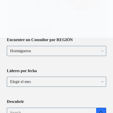
No tenemos un Consultor en esta región en
Puerto Rico! Sé el primero aquí!
¡VEA AHORA!
No
tenemos
Encuentre un Consultor por REGIÓN
un
Encuentre
Consultor
un
en
Consultor
esta
por
región
REGIÓN
en
Líderes por fecha
Puerto
Rico!
Líderes
Sé
por
el
fecha
primero
aquí!
Descubrir
No