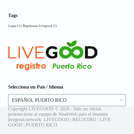
Tags
Login
(1)
Registrarse Livegood
(1)
Selecciona un País / Idioma
Selecciona
un
País
Copyright LIVEGOOD © 2026 - Sitio no oficial,
/
perteneciente al equipo de WorkWeb para el dominio
Idioma
livegood.network LIVEGOOD | REGISTRO | LIVE
GOOD | PUERTO RICO