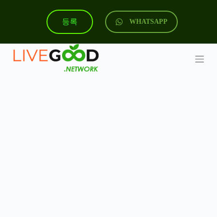
S
k
등록
WHATSAPP
i
p
t
o
c
o
n
t
e
n
t