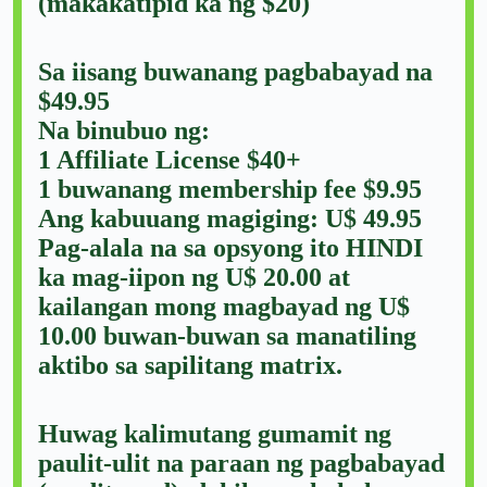
(makakatipid ka ng $20)
Sa iisang buwanang pagbabayad na
$49.95
Na binubuo ng:
1 Affiliate License $40+
1 buwanang membership fee $9.95
Ang kabuuang magiging: U$ 49.95
Pag-alala na sa opsyong ito HINDI
ka mag-iipon ng U$ 20.00 at
kailangan mong magbayad ng U$
10.00 buwan-buwan sa manatiling
aktibo sa sapilitang matrix.
Huwag kalimutang gumamit ng
paulit-ulit na paraan ng pagbabayad