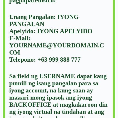
pagpaparehistro:
Unang Pangalan: IYONG
PANGALAN
Apelyido: IYONG APELYIDO
E-Mail:
YOURNAME@YOURDOMAIN.C
OM
Telepono: +63 999 888 777
Sa field ng USERNAME dapat kang
pumili ng isang pangalan para sa
iyong account, na kung saan ay
maaari mong ipasok ang iyong
BACKOFFICE at magkakaroon din
ng iyong virtual na tindahan at ang