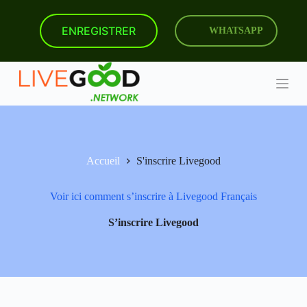
P
a
ENREGISTRER
WHATSAPP
s
s
e
r
a
u
c
o
n
t
Accueil
S'inscrire Livegood
e
n
u
Voir ici comment s’inscrire à Livegood Français
S’inscrire Livegood