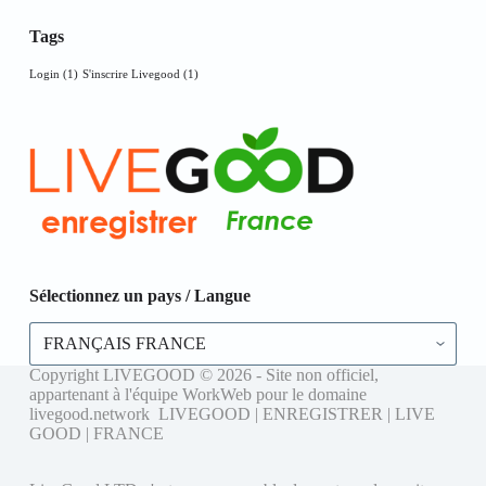
Tags
Login
(1)
S'inscrire Livegood
(1)
Sélectionnez un pays / Langue
Sélectionnez
un
pays
Copyright LIVEGOOD © 2026 - Site non officiel,
/
appartenant à l'équipe WorkWeb pour le domaine
Langue
livegood.network LIVEGOOD | ENREGISTRER | LIVE
GOOD | FRANCE