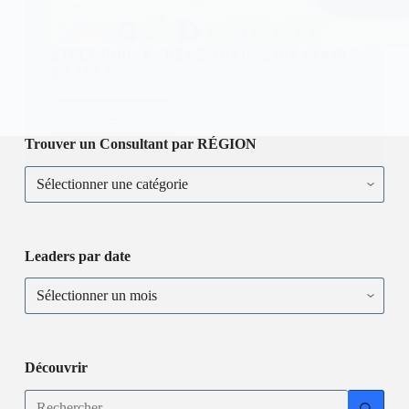
LIVEGOOD | ENREGISTRER | LIVE GOOD |
FRANCE
VÉRIFIE ÇA!
LIVEGOOD
|
Trouver un Consultant par RÉGION
ENREGISTRER
Trouver
|
un
LIVE
Consultant
GOOD
par
|
RÉGION
FRANCE
Leaders par date
Leaders
par
date
Découvrir
Aucun