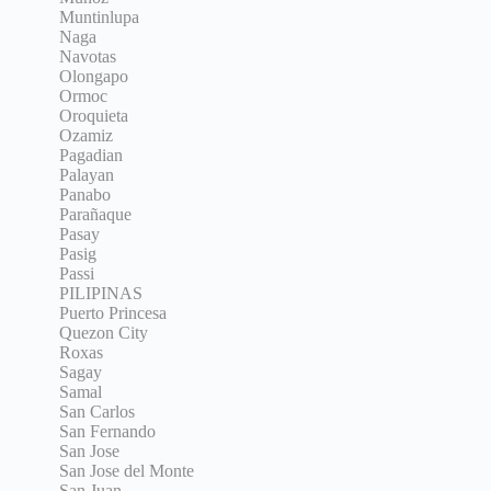
Muntinlupa
Naga
Navotas
Olongapo
Ormoc
Oroquieta
Ozamiz
Pagadian
Palayan
Panabo
Parañaque
Pasay
Pasig
Passi
PILIPINAS
Puerto Princesa
Quezon City
Roxas
Sagay
Samal
San Carlos
San Fernando
San Jose
San Jose del Monte
San Juan