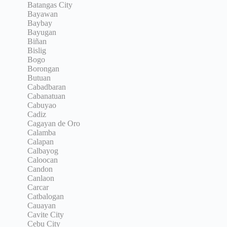
Batangas City
Bayawan
Baybay
Bayugan
Biñan
Bislig
Bogo
Borongan
Butuan
Cabadbaran
Cabanatuan
Cabuyao
Cadiz
Cagayan de Oro
Calamba
Calapan
Calbayog
Caloocan
Candon
Canlaon
Carcar
Catbalogan
Cauayan
Cavite City
Cebu City