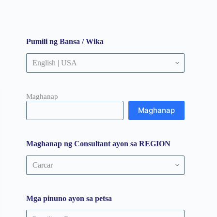
Pumili ng Bansa / Wika
Maghanap
Maghanap
Maghanap ng Consultant ayon sa REGION
Maghanap
ng
Consultant
ayon
sa
Mga pinuno ayon sa petsa
REGION
Mga