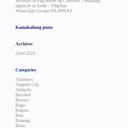
Serbisyo sa Pag-attend ng Customer | Makipag-
ugnayan sa Amin – Pilipinas
WhatsApp Groups PILIPINAS
Kamakailang puna
Archives
Abril 2023
Categories
Alaminos
Angeles City
Antipolo
Bacolod
Bacoor
Bago
Baguio
Bais
Balanga
Batac