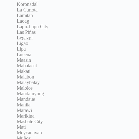
Koronadal
La Carlota
Lamitan
Laoag
Lapu-Lapu City
Las Piñas
Legazpi
Ligao
Lipa
Lucena
Maasin
Mabalacat
Makati
Malabon
Malaybalay
Malolos
Mandaluyong
Mandaue
Manila
Marawi
Marikina
Masbate City
Mati
Meycauayan
Muñoz