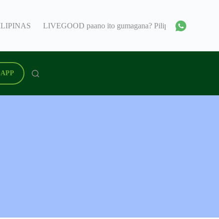
ILIPINAS
LIVEGOOD paano ito gumagana? Pilipinas
Livegoo
APP