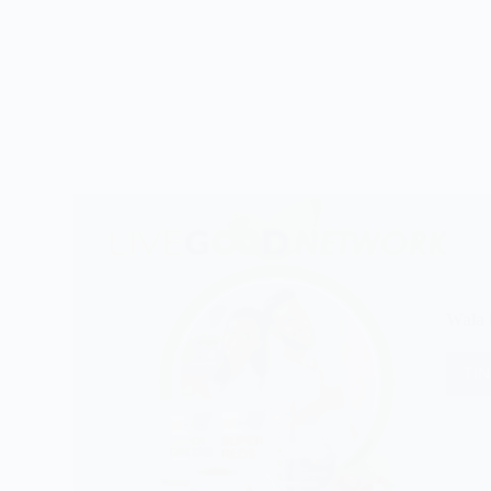
Wala 
TI