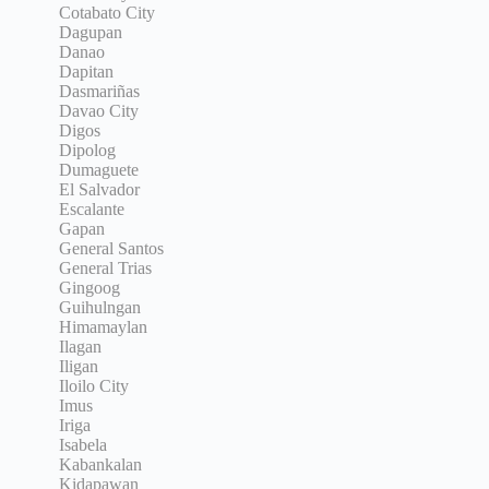
Cotabato City
Dagupan
Danao
Dapitan
Dasmariñas
Davao City
Digos
Dipolog
Dumaguete
El Salvador
Escalante
Gapan
General Santos
General Trias
Gingoog
Guihulngan
Himamaylan
Ilagan
Iligan
Iloilo City
Imus
Iriga
Isabela
Kabankalan
Kidapawan