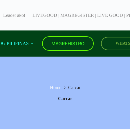
Leader ako!
LIVEGOOD | MAGREGISTER | LIVE GOOD | P
MAGREHISTRO
G PILIPINAS
WHATS
Home
Carcar
Carcar