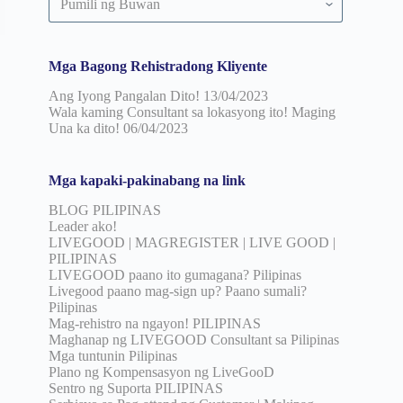
pinuno
ayon
sa
petsa
Mga Bagong Rehistradong Kliyente
Ang Iyong Pangalan Dito!
13/04/2023
Wala kaming Consultant sa lokasyong ito! Maging
Una ka dito!
06/04/2023
Mga kapaki-pakinabang na link
BLOG PILIPINAS
Leader ako!
LIVEGOOD | MAGREGISTER | LIVE GOOD |
PILIPINAS
LIVEGOOD paano ito gumagana? Pilipinas
Livegood paano mag-sign up? Paano sumali?
Pilipinas
Mag-rehistro na ngayon! PILIPINAS
Maghanap ng LIVEGOOD Consultant sa Pilipinas
Mga tuntunin Pilipinas
Plano ng Kompensasyon ng LiveGooD
Sentro ng Suporta PILIPINAS