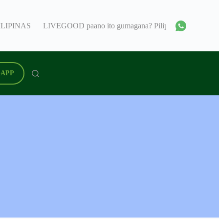
ILIPINAS
LIVEGOOD paano ito gumagana? Pilipinas
Livegoo
APP