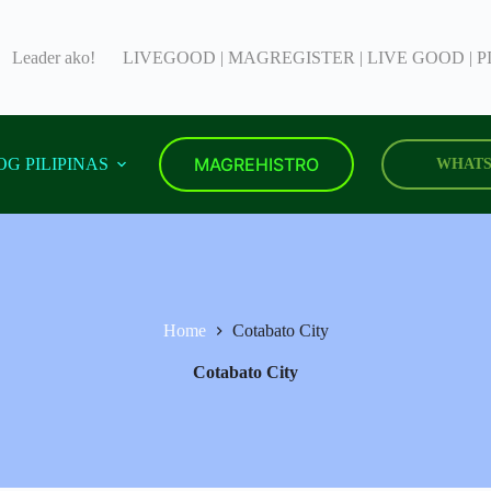
Leader ako!
LIVEGOOD | MAGREGISTER | LIVE GOOD | P
MAGREHISTRO
G PILIPINAS
WHATS
Home
Cotabato City
Cotabato City