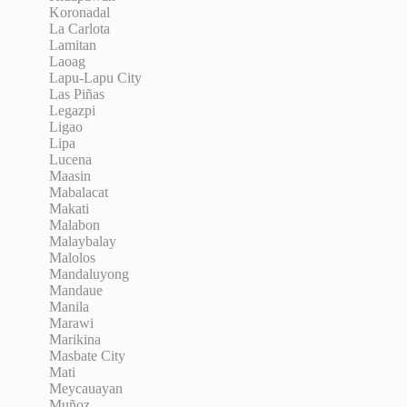
Koronadal
La Carlota
Lamitan
Laoag
Lapu-Lapu City
Las Piñas
Legazpi
Ligao
Lipa
Lucena
Maasin
Mabalacat
Makati
Malabon
Malaybalay
Malolos
Mandaluyong
Mandaue
Manila
Marawi
Marikina
Masbate City
Mati
Meycauayan
Muñoz