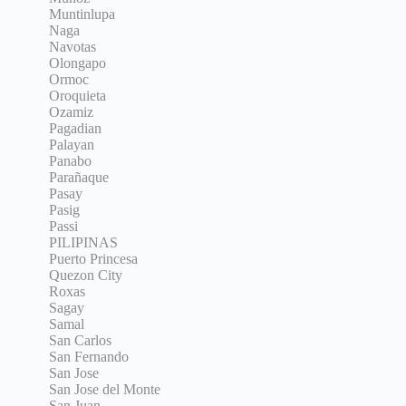
Muntinlupa
Naga
Navotas
Olongapo
Ormoc
Oroquieta
Ozamiz
Pagadian
Palayan
Panabo
Parañaque
Pasay
Pasig
Passi
PILIPINAS
Puerto Princesa
Quezon City
Roxas
Sagay
Samal
San Carlos
San Fernando
San Jose
San Jose del Monte
San Juan