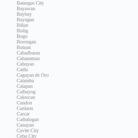
Batangas City
Bayawan
Baybay
Bayugan
Biñan
Bislig
Bogo
Borongan
Butuan
Cabadbaran
Cabanatuan
Cabuyao
Cadiz
Cagayan de Oro
Calamba
Calapan
Calbayog
Caloocan
Candon
Canlaon
Carcar
Catbalogan
Cauayan
Cavite City
Cebu City