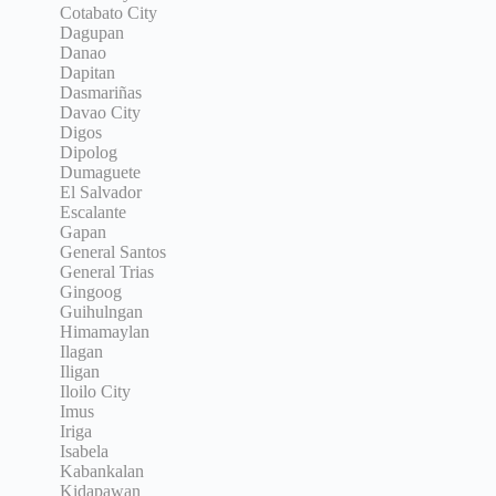
Cotabato City
Dagupan
Danao
Dapitan
Dasmariñas
Davao City
Digos
Dipolog
Dumaguete
El Salvador
Escalante
Gapan
General Santos
General Trias
Gingoog
Guihulngan
Himamaylan
Ilagan
Iligan
Iloilo City
Imus
Iriga
Isabela
Kabankalan
Kidapawan