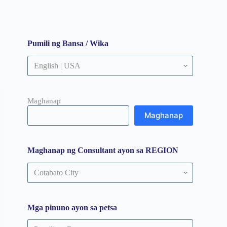
Pumili ng Bansa / Wika
Maghanap
Maghanap
Maghanap ng Consultant ayon sa REGION
Maghanap
ng
Consultant
ayon
sa
Mga pinuno ayon sa petsa
REGION
Mga