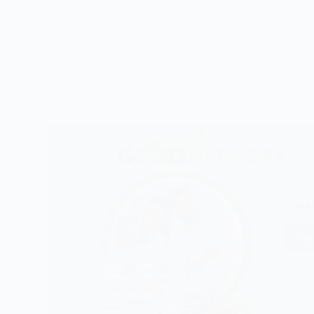
Wala 
TI