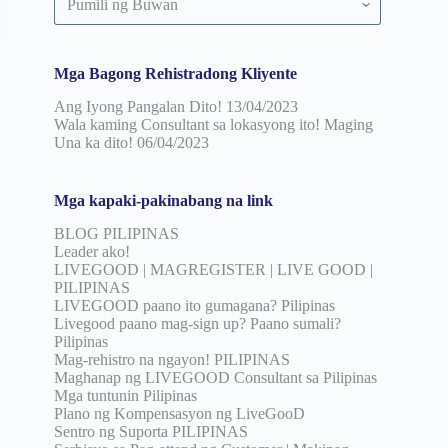
pinuno
ayon
sa
petsa
Mga Bagong Rehistradong Kliyente
Ang Iyong Pangalan Dito!
13/04/2023
Wala kaming Consultant sa lokasyong ito! Maging
Una ka dito!
06/04/2023
Mga kapaki-pakinabang na link
BLOG PILIPINAS
Leader ako!
LIVEGOOD | MAGREGISTER | LIVE GOOD |
PILIPINAS
LIVEGOOD paano ito gumagana? Pilipinas
Livegood paano mag-sign up? Paano sumali?
Pilipinas
Mag-rehistro na ngayon! PILIPINAS
Maghanap ng LIVEGOOD Consultant sa Pilipinas
Mga tuntunin Pilipinas
Plano ng Kompensasyon ng LiveGooD
Sentro ng Suporta PILIPINAS