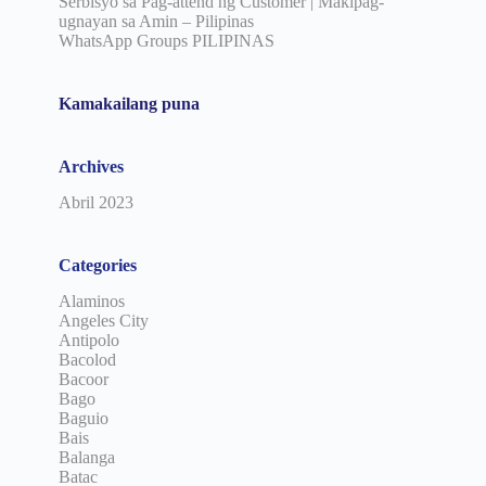
Serbisyo sa Pag-attend ng Customer | Makipag-
ugnayan sa Amin – Pilipinas
WhatsApp Groups PILIPINAS
Kamakailang puna
Archives
Abril 2023
Categories
Alaminos
Angeles City
Antipolo
Bacolod
Bacoor
Bago
Baguio
Bais
Balanga
Batac