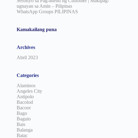
Serbisyo sa Pag-attend ng Customer | Makipag-
ugnayan sa Amin – Pilipinas
WhatsApp Groups PILIPINAS
Kamakailang puna
Archives
Abril 2023
Categories
Alaminos
Angeles City
Antipolo
Bacolod
Bacoor
Bago
Baguio
Bais
Balanga
Batac