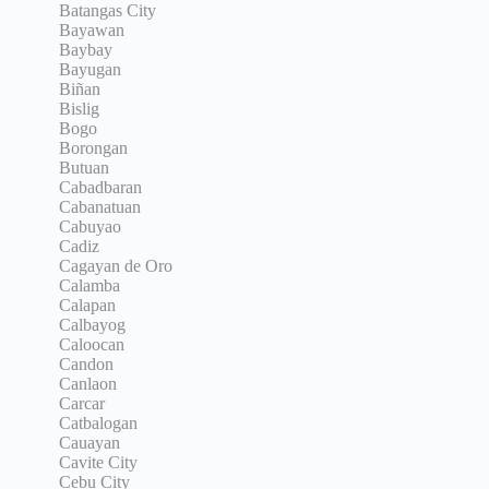
Batangas City
Bayawan
Baybay
Bayugan
Biñan
Bislig
Bogo
Borongan
Butuan
Cabadbaran
Cabanatuan
Cabuyao
Cadiz
Cagayan de Oro
Calamba
Calapan
Calbayog
Caloocan
Candon
Canlaon
Carcar
Catbalogan
Cauayan
Cavite City
Cebu City