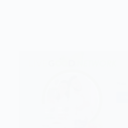
Wala 
TI