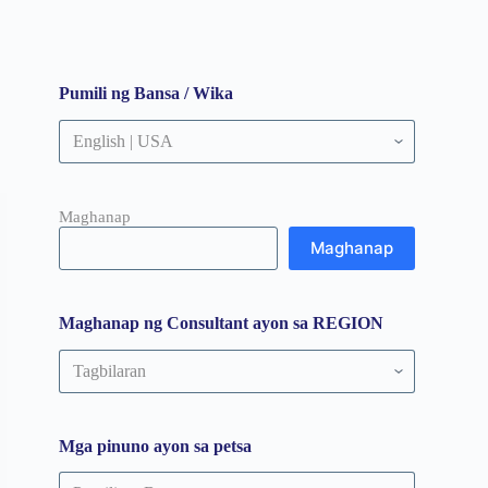
Pumili ng Bansa / Wika
Maghanap
Maghanap
Maghanap ng Consultant ayon sa REGION
Maghanap
ng
Consultant
ayon
sa
Mga pinuno ayon sa petsa
REGION
Mga