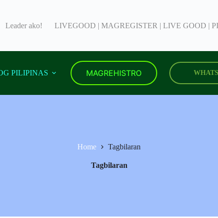
Leader ako!
LIVEGOOD | MAGREGISTER | LIVE GOOD | P
MAGREHISTRO
G PILIPINAS
WHATS
Home
Tagbilaran
Tagbilaran