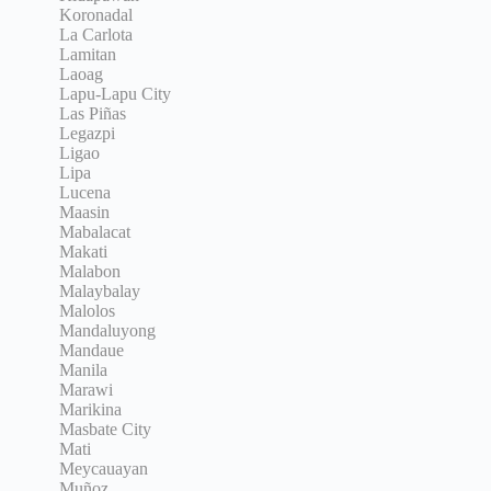
Koronadal
La Carlota
Lamitan
Laoag
Lapu-Lapu City
Las Piñas
Legazpi
Ligao
Lipa
Lucena
Maasin
Mabalacat
Makati
Malabon
Malaybalay
Malolos
Mandaluyong
Mandaue
Manila
Marawi
Marikina
Masbate City
Mati
Meycauayan
Muñoz