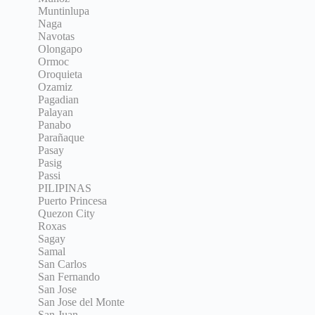
Muntinlupa
Naga
Navotas
Olongapo
Ormoc
Oroquieta
Ozamiz
Pagadian
Palayan
Panabo
Parañaque
Pasay
Pasig
Passi
PILIPINAS
Puerto Princesa
Quezon City
Roxas
Sagay
Samal
San Carlos
San Fernando
San Jose
San Jose del Monte
San Juan