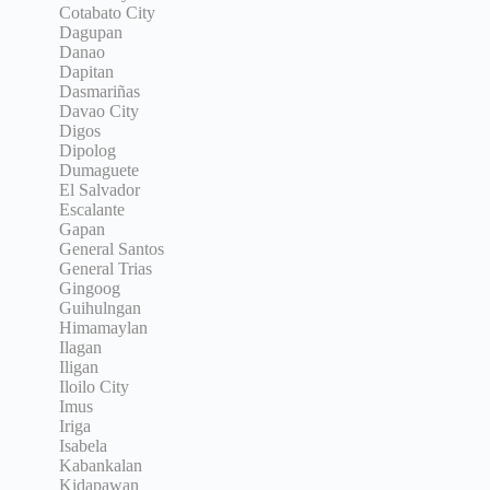
Cotabato City
Dagupan
Danao
Dapitan
Dasmariñas
Davao City
Digos
Dipolog
Dumaguete
El Salvador
Escalante
Gapan
General Santos
General Trias
Gingoog
Guihulngan
Himamaylan
Ilagan
Iligan
Iloilo City
Imus
Iriga
Isabela
Kabankalan
Kidapawan