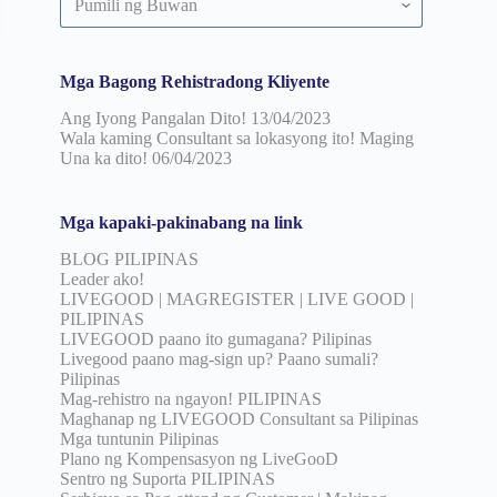
pinuno
ayon
sa
petsa
Mga Bagong Rehistradong Kliyente
Ang Iyong Pangalan Dito!
13/04/2023
Wala kaming Consultant sa lokasyong ito! Maging
Una ka dito!
06/04/2023
Mga kapaki-pakinabang na link
BLOG PILIPINAS
Leader ako!
LIVEGOOD | MAGREGISTER | LIVE GOOD |
PILIPINAS
LIVEGOOD paano ito gumagana? Pilipinas
Livegood paano mag-sign up? Paano sumali?
Pilipinas
Mag-rehistro na ngayon! PILIPINAS
Maghanap ng LIVEGOOD Consultant sa Pilipinas
Mga tuntunin Pilipinas
Plano ng Kompensasyon ng LiveGooD
Sentro ng Suporta PILIPINAS