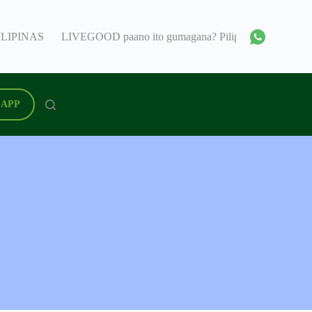
ILIPINAS
LIVEGOOD paano ito gumagana? Pilipinas
Livegoo
APP