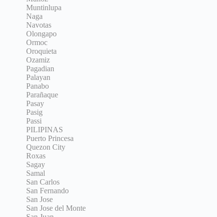
Muntinlupa
Naga
Navotas
Olongapo
Ormoc
Oroquieta
Ozamiz
Pagadian
Palayan
Panabo
Parañaque
Pasay
Pasig
Passi
PILIPINAS
Puerto Princesa
Quezon City
Roxas
Sagay
Samal
San Carlos
San Fernando
San Jose
San Jose del Monte
San Juan