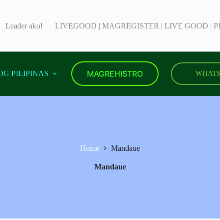
Leader ako!
LIVEGOOD | MAGREGISTER | LIVE GOOD | P
MAGREHISTRO
G PILIPINAS
WHATS
Home
Mandaue
Mandaue