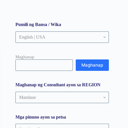
Pumili ng Bansa / Wika
Maghanap
Maghanap
Maghanap ng Consultant ayon sa REGION
Maghanap
ng
Consultant
ayon
sa
Mga pinuno ayon sa petsa
REGION
Mga