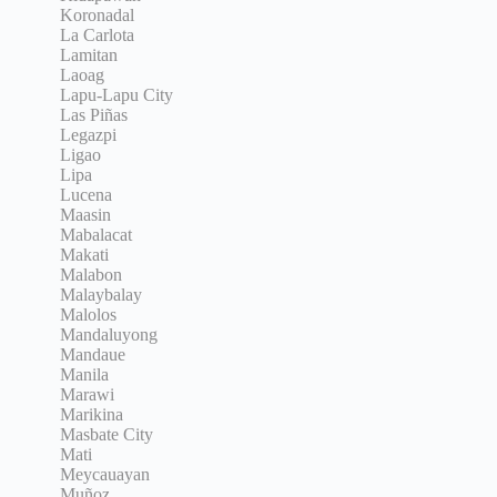
Koronadal
La Carlota
Lamitan
Laoag
Lapu-Lapu City
Las Piñas
Legazpi
Ligao
Lipa
Lucena
Maasin
Mabalacat
Makati
Malabon
Malaybalay
Malolos
Mandaluyong
Mandaue
Manila
Marawi
Marikina
Masbate City
Mati
Meycauayan
Muñoz