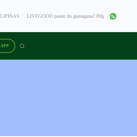
ILIPINAS
LIVEGOOD paano ito gumagana? Pilipinas
Livegoo
APP