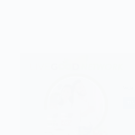
Wala 
TI