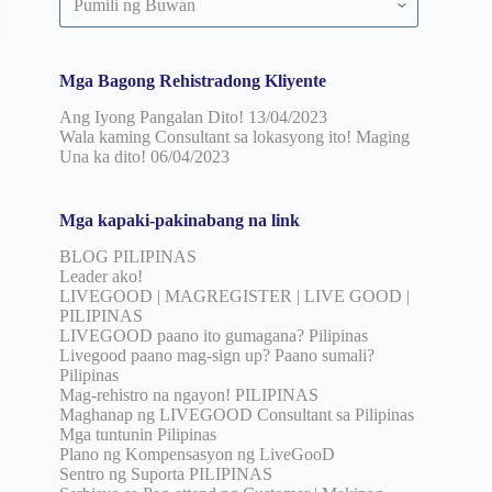
pinuno
ayon
sa
petsa
Mga Bagong Rehistradong Kliyente
Ang Iyong Pangalan Dito!
13/04/2023
Wala kaming Consultant sa lokasyong ito! Maging
Una ka dito!
06/04/2023
Mga kapaki-pakinabang na link
BLOG PILIPINAS
Leader ako!
LIVEGOOD | MAGREGISTER | LIVE GOOD |
PILIPINAS
LIVEGOOD paano ito gumagana? Pilipinas
Livegood paano mag-sign up? Paano sumali?
Pilipinas
Mag-rehistro na ngayon! PILIPINAS
Maghanap ng LIVEGOOD Consultant sa Pilipinas
Mga tuntunin Pilipinas
Plano ng Kompensasyon ng LiveGooD
Sentro ng Suporta PILIPINAS