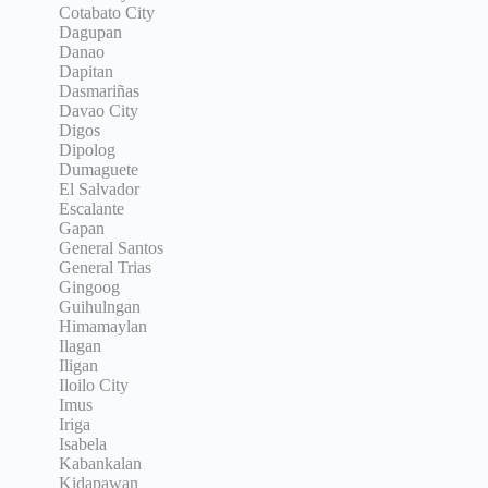
Cotabato City
Dagupan
Danao
Dapitan
Dasmariñas
Davao City
Digos
Dipolog
Dumaguete
El Salvador
Escalante
Gapan
General Santos
General Trias
Gingoog
Guihulngan
Himamaylan
Ilagan
Iligan
Iloilo City
Imus
Iriga
Isabela
Kabankalan
Kidapawan