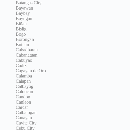
Batangas City
Bayawan
Baybay
Bayugan
Biñan
Bislig
Bogo
Borongan
Butuan
Cabadbaran
Cabanatuan
Cabuyao
Cadiz
Cagayan de Oro
Calamba
Calapan
Calbayog
Caloocan
Candon
Canlaon
Carcar
Catbalogan
Cauayan
Cavite City
Cebu City