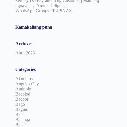
Serbisyo sa Pag-attend ng Customer | Makipag-
ugnayan sa Amin – Pilipinas
WhatsApp Groups PILIPINAS
Kamakailang puna
Archives
Abril 2023
Categories
Alaminos
Angeles City
Antipolo
Bacolod
Bacoor
Bago
Baguio
Bais
Balanga
Batac