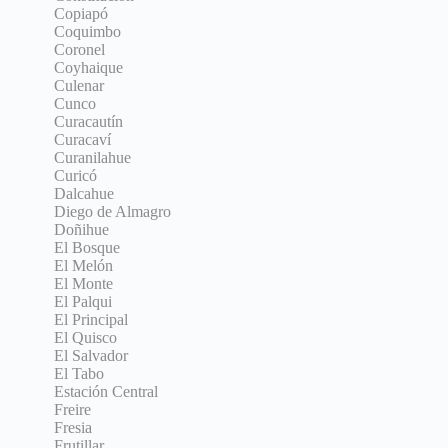
Copiapó
Coquimbo
Coronel
Coyhaique
Culenar
Cunco
Curacautín
Curacaví
Curanilahue
Curicó
Dalcahue
Diego de Almagro
Doñihue
El Bosque
El Melón
El Monte
El Palqui
El Principal
El Quisco
El Salvador
El Tabo
Estación Central
Freire
Fresia
Frutillar