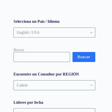
Selecciona un País / Idioma
Buscar
Buscar
Encuentre un Consultor por REGIÓN
Encuentre
un
Consultor
por
REGIÓN
Líderes por fecha
Líderes