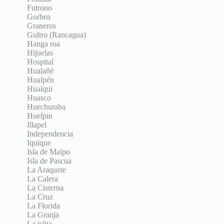
Futrono
Gorbea
Graneros
Gultro (Rancagua)
Hanga roa
Hijuelas
Hospital
Hualañé
Hualpén
Hualqui
Huasco
Huechuraba
Huelpin
Illapel
Independencia
Iquique
Isla de Maipo
Isla de Pascua
La Araquete
La Calera
La Cisterna
La Cruz
La Florida
La Granja
La islita