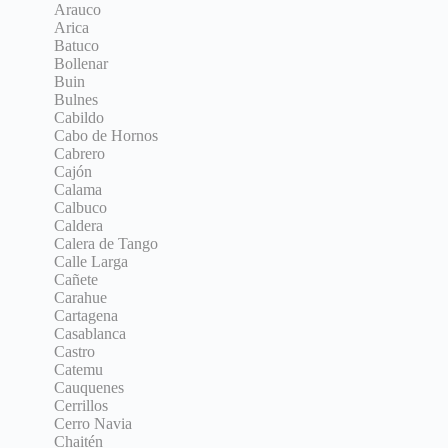
Arauco
Arica
Batuco
Bollenar
Buin
Bulnes
Cabildo
Cabo de Hornos
Cabrero
Cajón
Calama
Calbuco
Caldera
Calera de Tango
Calle Larga
Cañete
Carahue
Cartagena
Casablanca
Castro
Catemu
Cauquenes
Cerrillos
Cerro Navia
Chaitén