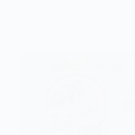
No te
aquí!
¡V