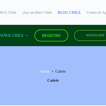
A! Chile
¡Soy un líder! Chile
BLOG CHILE
Centro de 
REGISTRO
PAÑOL CHILE
WHATSAPP
Home
Cañete
Cañete