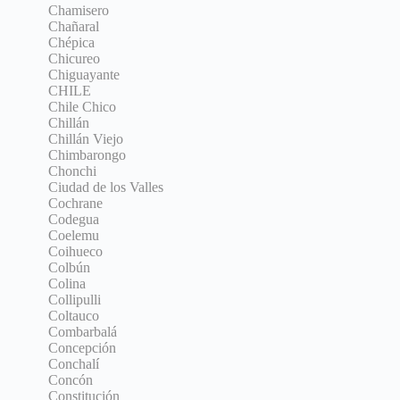
Chamisero
Chañaral
Chépica
Chicureo
Chiguayante
CHILE
Chile Chico
Chillán
Chillán Viejo
Chimbarongo
Chonchi
Ciudad de los Valles
Cochrane
Codegua
Coelemu
Coihueco
Colbún
Colina
Collipulli
Coltauco
Combarbalá
Concepción
Conchalí
Concón
Constitución