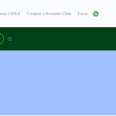
Apoyo CHILE
Comprar o Revender Chile
Encuentra un Consul