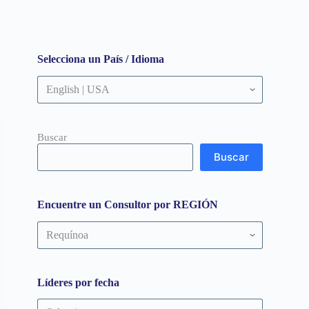
Selecciona un País / Idioma
Buscar
Buscar
Encuentre un Consultor por REGIÓN
Encuentre
un
Consultor
por
REGIÓN
Líderes por fecha
Líderes