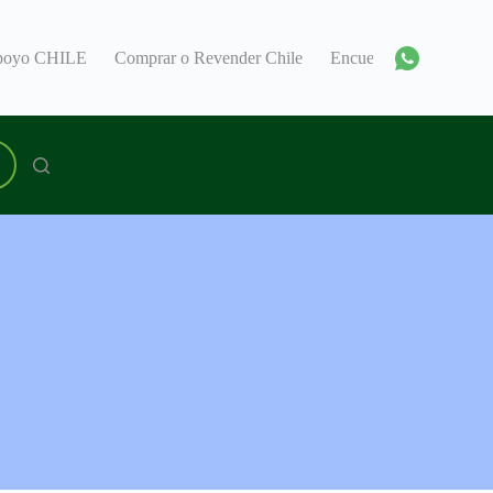
Apoyo CHILE
Comprar o Revender Chile
Encuentra un Consul