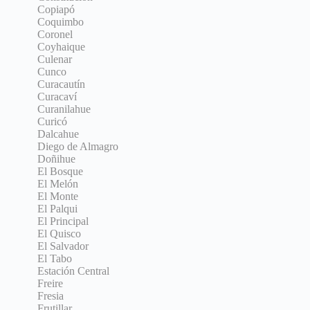
Copiapó
Coquimbo
Coronel
Coyhaique
Culenar
Cunco
Curacautín
Curacaví
Curanilahue
Curicó
Dalcahue
Diego de Almagro
Doñihue
El Bosque
El Melón
El Monte
El Palqui
El Principal
El Quisco
El Salvador
El Tabo
Estación Central
Freire
Fresia
Frutillar