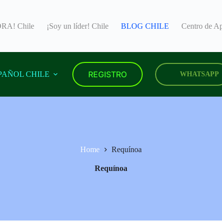
A! Chile
¡Soy un líder! Chile
BLOG CHILE
Centro de 
REGISTRO
PAÑOL CHILE
WHATSAPP
Home
Requínoa
Requínoa