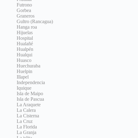
Futrono
Gorbea
Graneros
Gultro (Rancagua)
Hanga roa
Hijuelas
Hospital
Hualañé
Hualpén
Hualqui
Huasco
Huechuraba
Huelpin
Illapel
Independencia
Iquique
Isla de Maipo
Isla de Pascua
La Araquete
La Calera
La Cisterna
La Cruz
La Florida
La Granja
La islita