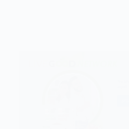
No te
aquí!
¡V