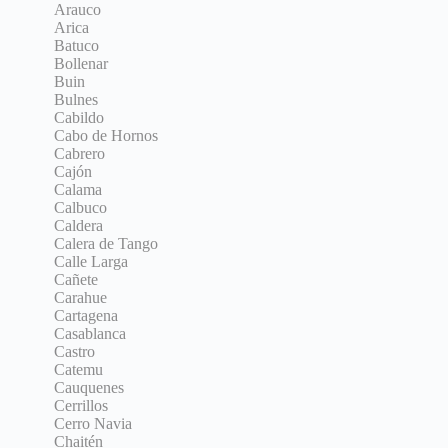
Arauco
Arica
Batuco
Bollenar
Buin
Bulnes
Cabildo
Cabo de Hornos
Cabrero
Cajón
Calama
Calbuco
Caldera
Calera de Tango
Calle Larga
Cañete
Carahue
Cartagena
Casablanca
Castro
Catemu
Cauquenes
Cerrillos
Cerro Navia
Chaitén