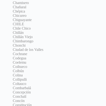
Chamisero
Chañaral
Chépica
Chicureo
Chiguayante
CHILE
Chile Chico
Chillán
Chillán Viejo
Chimbarongo
Chonchi
Ciudad de los Valles
Cochrane
Codegua
Coelemu
Coihueco
Colbún
Colina
Collipulli
Coltauco
Combarbalá
Concepción
Conchalí
Concón
Constitución