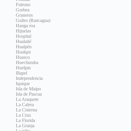
Futrono
Gorbea
Graneros
Gultro (Rancagua)
Hanga roa
Hijuelas
Hospital
Hualañé
Hualpén
Hualqui
Huasco
Huechuraba
Huelpin
Illapel
Independencia
Iquique
Isla de Maipo
Isla de Pascua
La Araquete
La Calera
La Cisterna
La Cruz
La Florida
La Granja
La islita