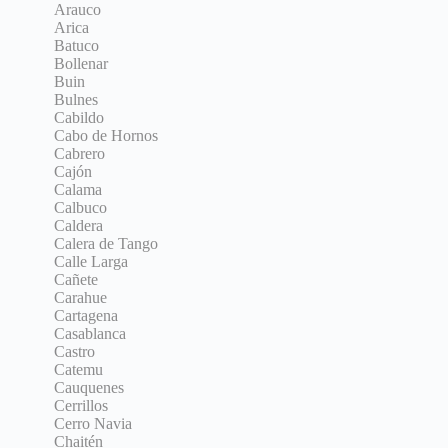
Arauco
Arica
Batuco
Bollenar
Buin
Bulnes
Cabildo
Cabo de Hornos
Cabrero
Cajón
Calama
Calbuco
Caldera
Calera de Tango
Calle Larga
Cañete
Carahue
Cartagena
Casablanca
Castro
Catemu
Cauquenes
Cerrillos
Cerro Navia
Chaitén