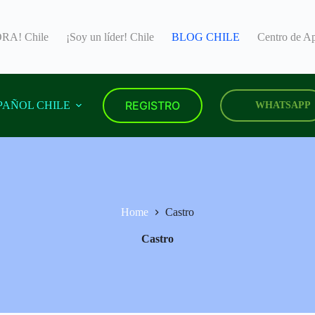
A! Chile
¡Soy un líder! Chile
BLOG CHILE
Centro de 
REGISTRO
PAÑOL CHILE
WHATSAPP
Home
Castro
Castro