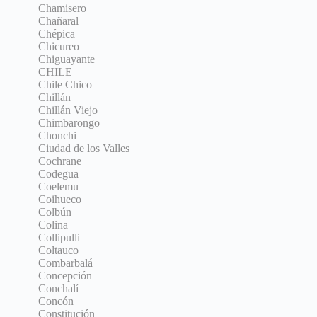
Chamisero
Chañaral
Chépica
Chicureo
Chiguayante
CHILE
Chile Chico
Chillán
Chillán Viejo
Chimbarongo
Chonchi
Ciudad de los Valles
Cochrane
Codegua
Coelemu
Coihueco
Colbún
Colina
Collipulli
Coltauco
Combarbalá
Concepción
Conchalí
Concón
Constitución