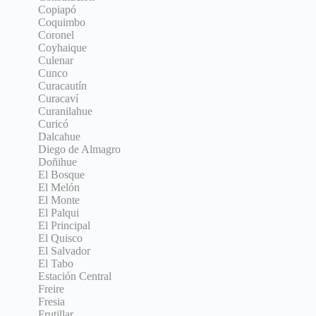
Copiapó
Coquimbo
Coronel
Coyhaique
Culenar
Cunco
Curacautín
Curacaví
Curanilahue
Curicó
Dalcahue
Diego de Almagro
Doñihue
El Bosque
El Melón
El Monte
El Palqui
El Principal
El Quisco
El Salvador
El Tabo
Estación Central
Freire
Fresia
Frutillar