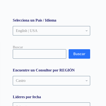
Selecciona un País / Idioma
Buscar
Buscar
Encuentre un Consultor por REGIÓN
Encuentre
un
Consultor
por
REGIÓN
Líderes por fecha
Líderes