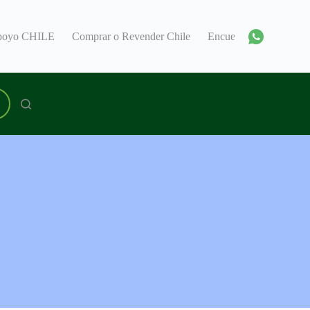
Apoyo CHILE
Comprar o Revender Chile
Encuentra un Consul