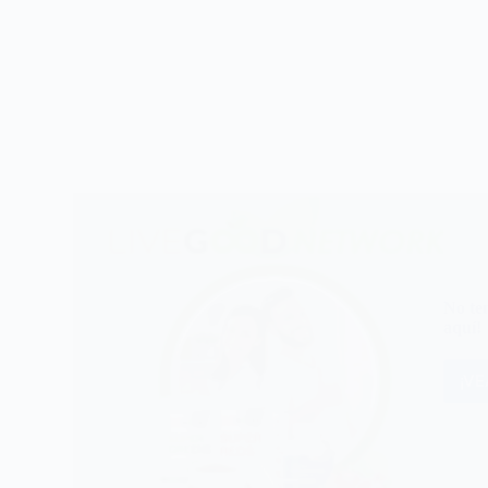
No te
aquí!
¡V