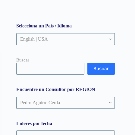
Selecciona un País / Idioma
Buscar
Buscar
Encuentre un Consultor por REGIÓN
Encuentre
un
Consultor
por
REGIÓN
Líderes por fecha
Líderes