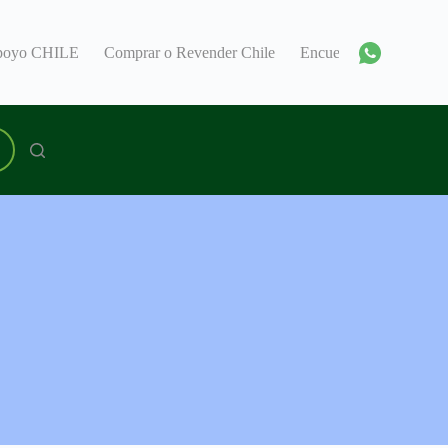
Apoyo CHILE
Comprar o Revender Chile
Encuentra un Consul