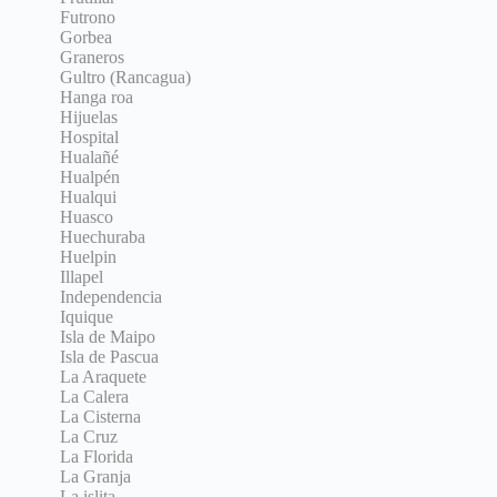
Futrono
Gorbea
Graneros
Gultro (Rancagua)
Hanga roa
Hijuelas
Hospital
Hualañé
Hualpén
Hualqui
Huasco
Huechuraba
Huelpin
Illapel
Independencia
Iquique
Isla de Maipo
Isla de Pascua
La Araquete
La Calera
La Cisterna
La Cruz
La Florida
La Granja
La islita