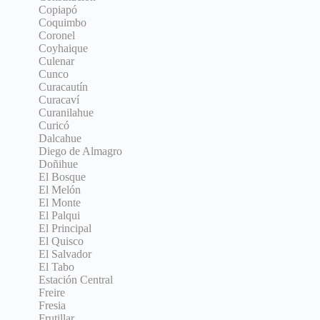
Copiapó
Coquimbo
Coronel
Coyhaique
Culenar
Cunco
Curacautín
Curacaví
Curanilahue
Curicó
Dalcahue
Diego de Almagro
Doñihue
El Bosque
El Melón
El Monte
El Palqui
El Principal
El Quisco
El Salvador
El Tabo
Estación Central
Freire
Fresia
Frutillar