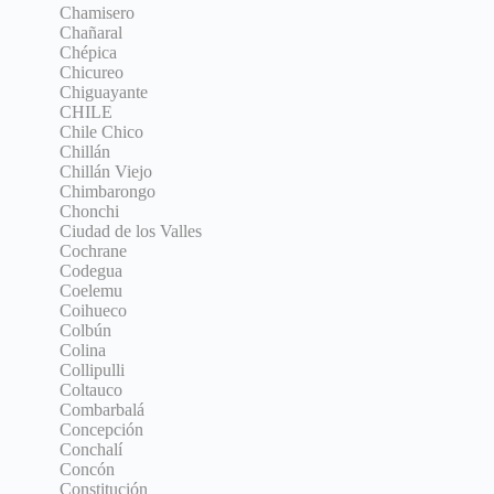
Chamisero
Chañaral
Chépica
Chicureo
Chiguayante
CHILE
Chile Chico
Chillán
Chillán Viejo
Chimbarongo
Chonchi
Ciudad de los Valles
Cochrane
Codegua
Coelemu
Coihueco
Colbún
Colina
Collipulli
Coltauco
Combarbalá
Concepción
Conchalí
Concón
Constitución