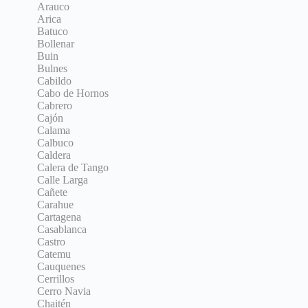
Arauco
Arica
Batuco
Bollenar
Buin
Bulnes
Cabildo
Cabo de Hornos
Cabrero
Cajón
Calama
Calbuco
Caldera
Calera de Tango
Calle Larga
Cañete
Carahue
Cartagena
Casablanca
Castro
Catemu
Cauquenes
Cerrillos
Cerro Navia
Chaitén