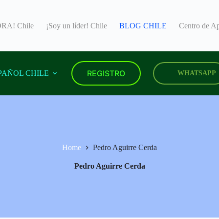
A! Chile
¡Soy un líder! Chile
BLOG CHILE
Centro de 
REGISTRO
PAÑOL CHILE
WHATSAPP
Home
Pedro Aguirre Cerda
Pedro Aguirre Cerda