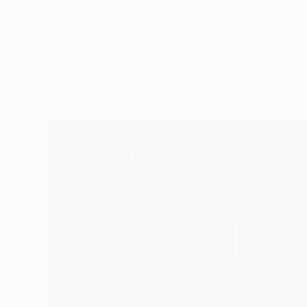
No te
aquí!
¡V