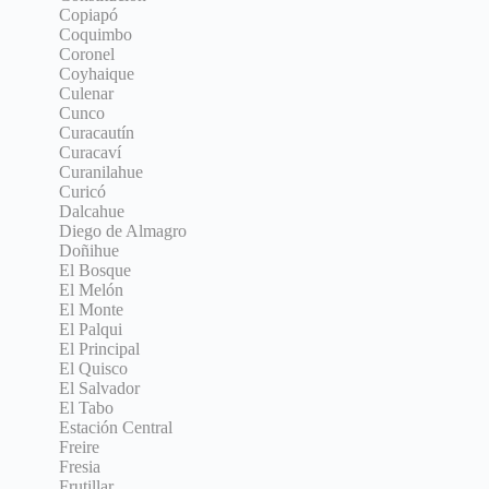
Copiapó
Coquimbo
Coronel
Coyhaique
Culenar
Cunco
Curacautín
Curacaví
Curanilahue
Curicó
Dalcahue
Diego de Almagro
Doñihue
El Bosque
El Melón
El Monte
El Palqui
El Principal
El Quisco
El Salvador
El Tabo
Estación Central
Freire
Fresia
Frutillar