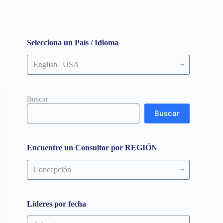
Selecciona un País / Idioma
Buscar
Buscar
Encuentre un Consultor por REGIÓN
Encuentre
un
Consultor
por
REGIÓN
Líderes por fecha
Líderes