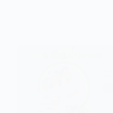
No te
aquí!
¡V