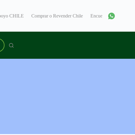
Apoyo CHILE
Comprar o Revender Chile
Encuentra un Consul