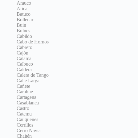
Arauco
Arica
Batuco
Bollenar
Buin
Bulnes
Cabildo
Cabo de Hornos
Cabrero
Cajón
Calama
Calbuco
Caldera
Calera de Tango
Calle Larga
Cañete
Carahue
Cartagena
Casablanca
Castro
Catemu
Cauquenes
Cerrillos
Cerro Navia
Chaitén