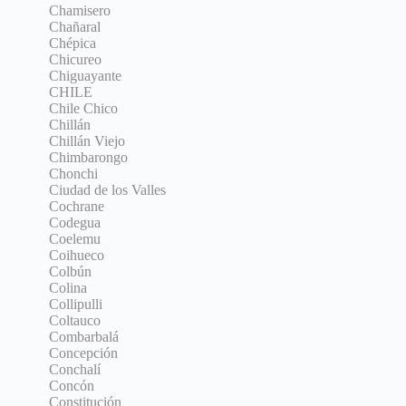
Chamisero
Chañaral
Chépica
Chicureo
Chiguayante
CHILE
Chile Chico
Chillán
Chillán Viejo
Chimbarongo
Chonchi
Ciudad de los Valles
Cochrane
Codegua
Coelemu
Coihueco
Colbún
Colina
Collipulli
Coltauco
Combarbalá
Concepción
Conchalí
Concón
Constitución