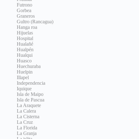
Futrono
Gorbea
Graneros
Gultro (Rancagua)
Hanga roa
Hijuelas
Hospital
Hualañé
Hualpén
Hualqui
Huasco
Huechuraba
Huelpin
Illapel
Independencia
Iquique
Isla de Maipo
Isla de Pascua
La Araquete
La Calera
La Cisterna
La Cruz
La Florida
La Granja
La islita