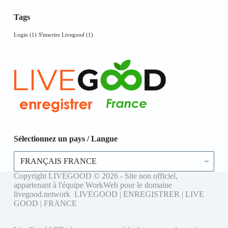
Tags
Login
(1)
S'inscrire Livegood
(1)
Sélectionnez un pays / Langue
Sélectionnez
un
pays
Copyright LIVEGOOD © 2026 - Site non officiel,
/
appartenant à l'équipe WorkWeb pour le domaine
Langue
livegood.network LIVEGOOD | ENREGISTRER | LIVE
GOOD | FRANCE