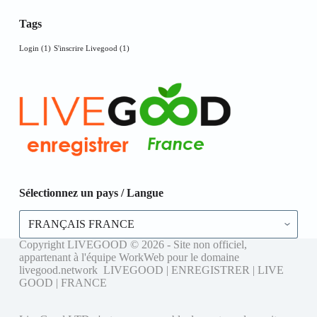
Tags
Login
(1)
S'inscrire Livegood
(1)
Sélectionnez un pays / Langue
Sélectionnez
un
pays
Copyright LIVEGOOD © 2026 - Site non officiel,
/
appartenant à l'équipe WorkWeb pour le domaine
Langue
livegood.network LIVEGOOD | ENREGISTRER | LIVE
GOOD | FRANCE