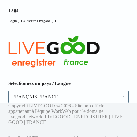
Tags
Login
(1)
S'inscrire Livegood
(1)
Sélectionnez un pays / Langue
Sélectionnez
un
pays
Copyright LIVEGOOD © 2026 - Site non officiel,
/
appartenant à l'équipe WorkWeb pour le domaine
Langue
livegood.network LIVEGOOD | ENREGISTRER | LIVE
GOOD | FRANCE