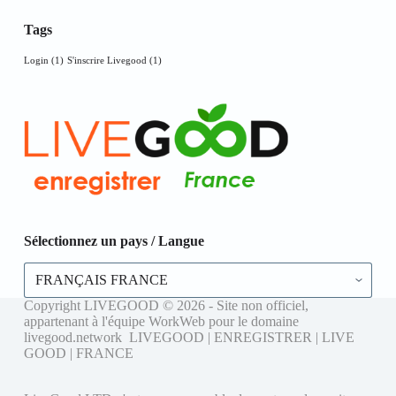
Tags
Login
(1)
S'inscrire Livegood
(1)
Sélectionnez un pays / Langue
Sélectionnez
un
pays
Copyright LIVEGOOD © 2026 - Site non officiel,
/
appartenant à l'équipe WorkWeb pour le domaine
Langue
livegood.network LIVEGOOD | ENREGISTRER | LIVE
GOOD | FRANCE