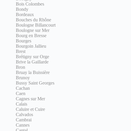
Bois Colombes
Bondy
Bordeaux
Bouches du Rhône
Boulogne Billancourt
Boulogne sur Mer
Bourg en Bresse
Bourges
Bourgoin Jallieu
Brest
Brétigny sur Orge
Brive la Gaillarde
Bron
Bruay la Buissière
Brunoy
Bussy Saint Georges
Cachan
Caen
Cagnes sur Mer
Calais
Caluire et Cuire
Calvados
Cambrai
Cannes
Cantal