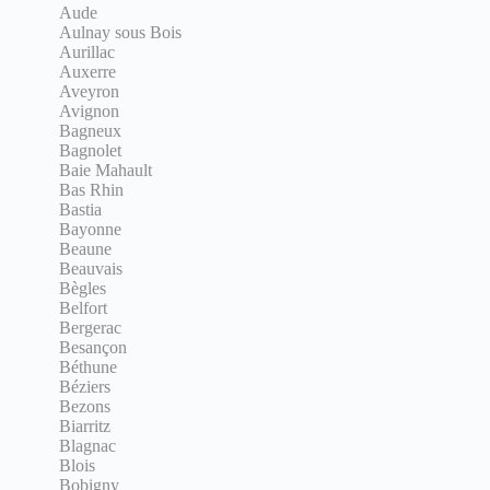
Aude
Aulnay sous Bois
Aurillac
Auxerre
Aveyron
Avignon
Bagneux
Bagnolet
Baie Mahault
Bas Rhin
Bastia
Bayonne
Beaune
Beauvais
Bègles
Belfort
Bergerac
Besançon
Béthune
Béziers
Bezons
Biarritz
Blagnac
Blois
Bobigny