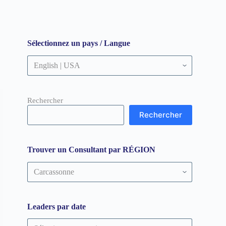
Sélectionnez un pays / Langue
Rechercher
Rechercher
Trouver un Consultant par RÉGION
Trouver
un
Consultant
par
RÉGION
Leaders par date
Leaders