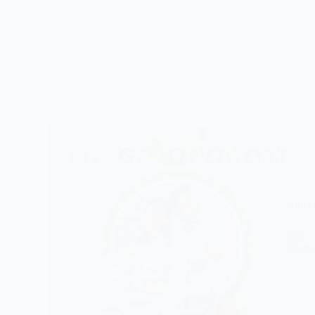
Nous n
VÉR