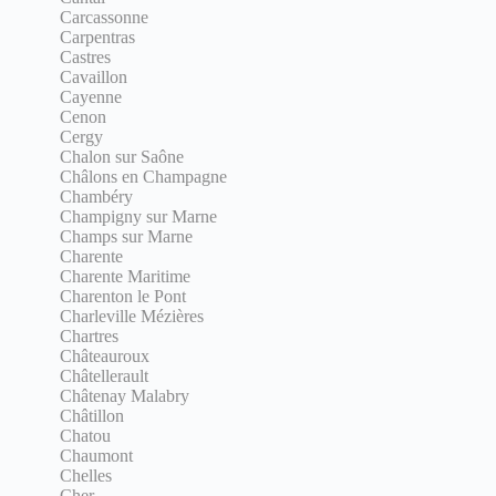
Carcassonne
Carpentras
Castres
Cavaillon
Cayenne
Cenon
Cergy
Chalon sur Saône
Châlons en Champagne
Chambéry
Champigny sur Marne
Champs sur Marne
Charente
Charente Maritime
Charenton le Pont
Charleville Mézières
Chartres
Châteauroux
Châtellerault
Châtenay Malabry
Châtillon
Chatou
Chaumont
Chelles
Cher