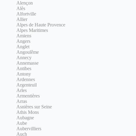
Alençon
Alès
Alfortville
Allier
Alpes de Haute Provence
Alpes Maritimes
Amiens
Angers
Anglet
Angoulême
Annecy
Annemasse
Antibes
Antony
Ardennes
Argenteuil
Arles
Armentières
Arras
Asnières sur Seine
Athis Mons
Aubagne
Aube
Aubervilliers
Auch