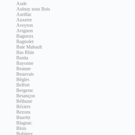
Aude
Aulnay sous Bois
Aurillac
Auxerre
Aveyron
Avignon
Bagneux
Bagnolet
Baie Mahault
Bas Rhin
Bastia
Bayonne
Beaune
Beauvais
Bègles
Belfort
Bergerac
Besançon
Béthune
Béziers
Bezons
Biarritz
Blagnac
Blois
Bobigny