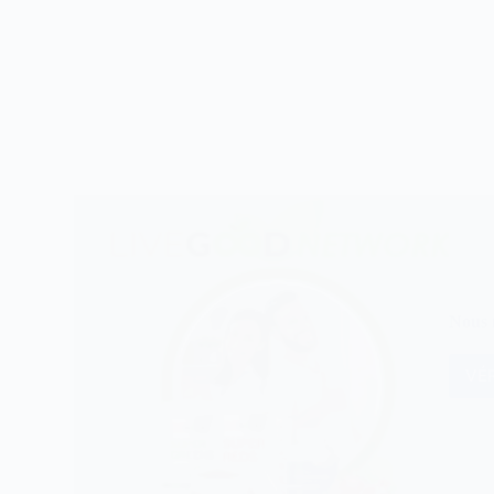
Nous n
VÉR