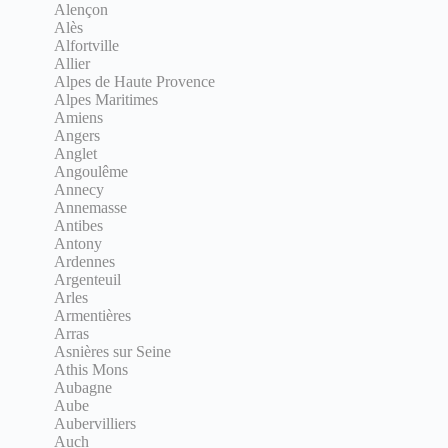
Alençon
Alès
Alfortville
Allier
Alpes de Haute Provence
Alpes Maritimes
Amiens
Angers
Anglet
Angoulême
Annecy
Annemasse
Antibes
Antony
Ardennes
Argenteuil
Arles
Armentières
Arras
Asnières sur Seine
Athis Mons
Aubagne
Aube
Aubervilliers
Auch