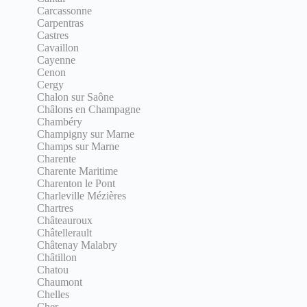
Carcassonne
Carpentras
Castres
Cavaillon
Cayenne
Cenon
Cergy
Chalon sur Saône
Châlons en Champagne
Chambéry
Champigny sur Marne
Champs sur Marne
Charente
Charente Maritime
Charenton le Pont
Charleville Mézières
Chartres
Châteauroux
Châtellerault
Châtenay Malabry
Châtillon
Chatou
Chaumont
Chelles
Cher