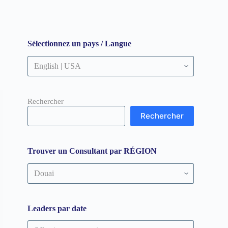
Sélectionnez un pays / Langue
Rechercher
Rechercher
Trouver un Consultant par RÉGION
Trouver
un
Consultant
par
RÉGION
Leaders par date
Leaders