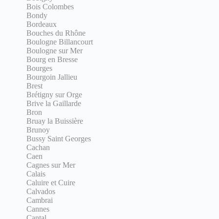
Bois Colombes
Bondy
Bordeaux
Bouches du Rhône
Boulogne Billancourt
Boulogne sur Mer
Bourg en Bresse
Bourges
Bourgoin Jallieu
Brest
Brétigny sur Orge
Brive la Gaillarde
Bron
Bruay la Buissière
Brunoy
Bussy Saint Georges
Cachan
Caen
Cagnes sur Mer
Calais
Caluire et Cuire
Calvados
Cambrai
Cannes
Cantal