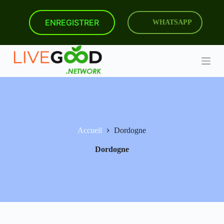
P
a
ENREGISTRER
WHATSAPP
s
s
e
r
a
u
c
o
n
t
e
n
Accueil
Dordogne
u
Dordogne