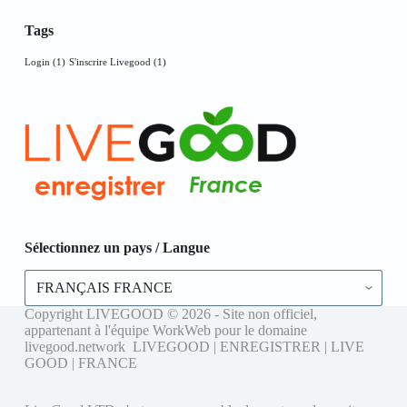
Tags
Login
(1)
S'inscrire Livegood
(1)
Sélectionnez un pays / Langue
Sélectionnez
un
pays
Copyright LIVEGOOD © 2026 - Site non officiel,
/
appartenant à l'équipe WorkWeb pour le domaine
Langue
livegood.network LIVEGOOD | ENREGISTRER | LIVE
GOOD | FRANCE