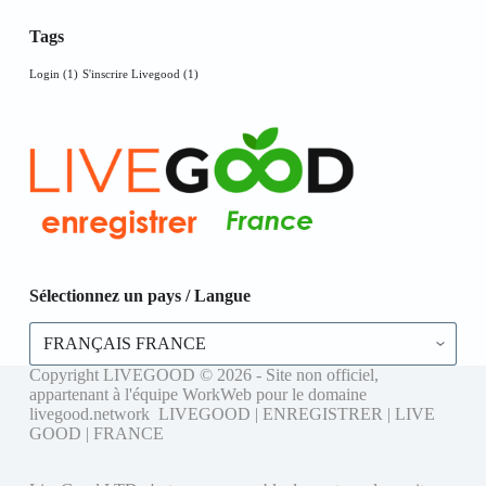
Tags
Login
(1)
S'inscrire Livegood
(1)
Sélectionnez un pays / Langue
Sélectionnez
un
pays
Copyright LIVEGOOD © 2026 - Site non officiel,
/
appartenant à l'équipe WorkWeb pour le domaine
Langue
livegood.network LIVEGOOD | ENREGISTRER | LIVE
GOOD | FRANCE