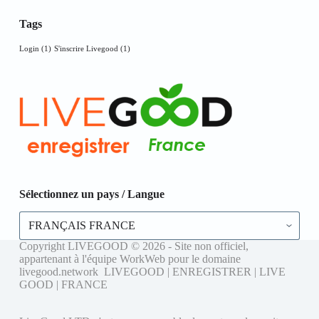
Tags
Login
(1)
S'inscrire Livegood
(1)
Sélectionnez un pays / Langue
Sélectionnez
un
pays
Copyright LIVEGOOD © 2026 - Site non officiel,
/
appartenant à l'équipe WorkWeb pour le domaine
Langue
livegood.network LIVEGOOD | ENREGISTRER | LIVE
GOOD | FRANCE